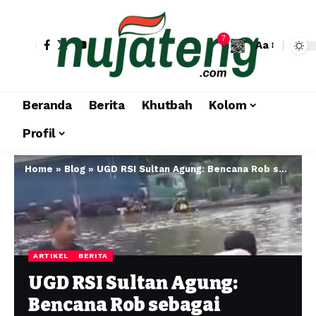
7
Aa
Beranda
Berita
Khutbah
Kolom
Profil
Home
»
Blog
»
UGD RSI Sultan Agung: Bencana Rob sebagai Sahabat, Layanan Kedaruratan Teruji 24 Jam Nonstop
ARTIKEL
BERITA
UGD RSI Sultan Agung:
Bencana Rob sebagai