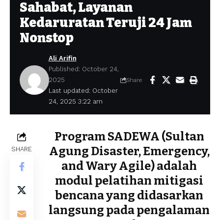
Sahabat, Layanan
Kedaruratan Teruji 24 Jam
Nonstop
Ali Arifin
Published: October 24,
2025
Share
Last updated: October
24, 2025 3:22 am
Program SADEWA (Sultan
Agung Disaster, Emergency,
SHARE
and Wary Agile) adalah
modul pelatihan mitigasi
bencana yang didasarkan
langsung pada pengalaman