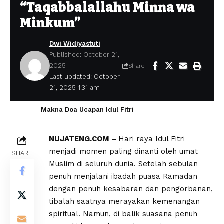
“Taqabbalallahu Minna wa
Minkum”
Dwi Widiyastuti
Published: October 21,
2025
Share
Last updated: October
21, 2025 1:31 am
Makna Doa Ucapan Idul Fitri
NUJATENG.COM –
Hari raya Idul Fitri
menjadi momen paling dinanti oleh umat
SHARE
Muslim di seluruh dunia. Setelah sebulan
penuh menjalani ibadah puasa Ramadan
dengan penuh kesabaran dan pengorbanan,
tibalah saatnya merayakan kemenangan
spiritual. Namun, di balik suasana penuh