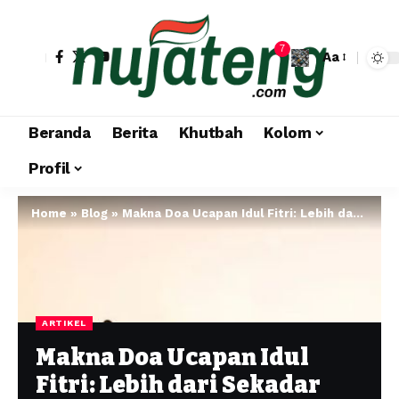
7
Aa
Beranda
Berita
Khutbah
Kolom
Profil
Home
»
Blog
»
Makna Doa Ucapan Idul Fitri: Lebih dari Sekadar “Taqabbalallahu Minna wa Minkum”
ARTIKEL
Makna Doa Ucapan Idul
Fitri: Lebih dari Sekadar