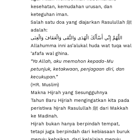
kesehatan, kemudahan urusan, dan
keteguhan iman.
Salah satu doa yang diajarkan Rasulullah ﷺ
adalah:
اللَّهُمَّ إِنِّي أَسْأَلُكَ الْهُدَى وَالتُّقَى وَالْعَفَافَ وَالْغِنَى
Allahumma inni as’alukal huda wat tuqa wal
‘afafa wal ghina.
“Ya Allah, aku memohon kepada-Mu
petunjuk, ketakwaan, penjagaan diri, dan
kecukupan.”
(HR. Muslim)
Makna Hijrah yang Sesungguhnya
Tahun Baru Hijriah mengingatkan kita pada
peristiwa hijrah Rasulullah ﷺ dari Makkah
ke Madinah.
Hijrah bukan hanya berpindah tempat,
tetapi juga berpindah dari kebiasaan buruk
menuju kebaikan, dari kelalaian menuju