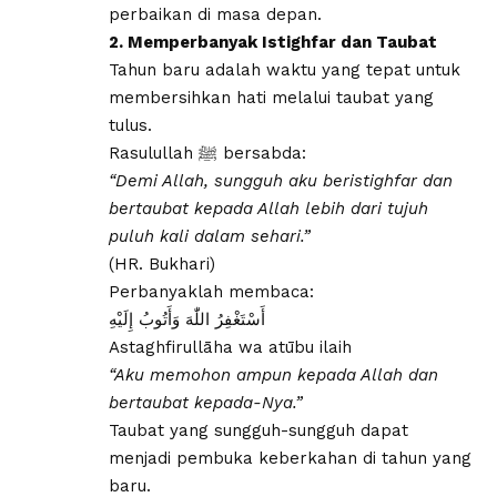
perbaikan di masa depan.
2. Memperbanyak Istighfar dan Taubat
Tahun baru adalah waktu yang tepat untuk
membersihkan hati melalui taubat yang
tulus.
Rasulullah ﷺ bersabda:
“Demi Allah, sungguh aku beristighfar dan
bertaubat kepada Allah lebih dari tujuh
puluh kali dalam sehari.”
(HR. Bukhari)
Perbanyaklah membaca:
أَسْتَغْفِرُ اللّٰهَ وَأَتُوبُ إِلَيْهِ
Astaghfirullāha wa atūbu ilaih
“Aku memohon ampun kepada Allah dan
bertaubat kepada-Nya.”
Taubat yang sungguh-sungguh dapat
menjadi pembuka keberkahan di tahun yang
baru.