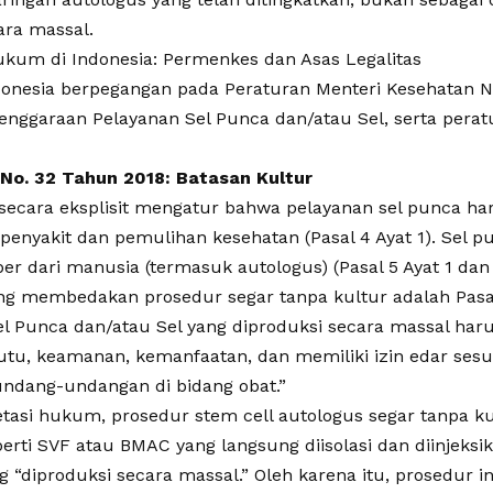
ara massal.
Hukum di Indonesia: Permenkes dan Asas Legalitas
Indonesia berpegangan pada Peraturan Menteri Kesehatan
enggaraan Pelayanan Sel Punca dan/atau Sel, serta peratu
 No. 32 Tahun 2018: Batasan Kultur
 secara eksplisit mengatur bahwa pelayanan sel punca ha
nyakit dan pemulihan kesehatan (Pasal 4 Ayat 1). Sel p
r dari manusia (termasuk autologus) (Pasal 5 Ayat 1 dan P
yang membedakan prosedur segar tanpa kultur adalah Pasa
el Punca dan/atau Sel yang diproduksi secara massal h
tu, keamanan, kemanfaatan, dan memiliki izin edar ses
undang-undangan di bidang obat.”
retasi hukum, prosedur stem cell autologus segar tanpa ku
erti SVF atau BMAC yang langsung diisolasi dan diinjeksik
g “diproduksi secara massal.” Oleh karena itu, prosedur in