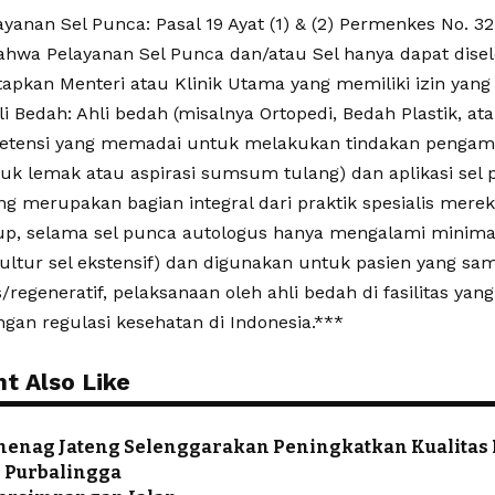
yanan Sel Punca: Pasal 19 Ayat (1) & (2) Permenkes No. 3
hwa Pelayanan Sel Punca dan/atau Sel hanya dapat dise
etapkan Menteri atau Klinik Utama yang memiliki izin yang 
li Bedah: Ahli bedah (misalnya Ortopedi, Bedah Plastik, at
etensi yang memadai untuk melakukan tindakan pengambil
tuk lemak atau aspirasi sumsum tulang) dan aplikasi sel p
ng merupakan bagian integral dari praktik spesialis merek
up, selama sel punca autologus hanya mengalami minimal
ltur sel ekstensif) dan digunakan untuk pasien yang sam
regeneratif, pelaksanaan oleh ahli bedah di fasilitas yang
ngan regulasi kesehatan di Indonesia.***
t Also Like
menag Jateng Selenggarakan Peningkatkan Kualita
i Purbalingga