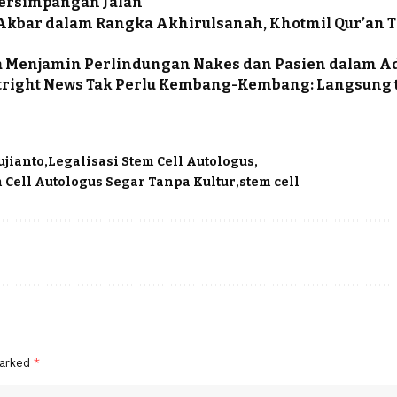
Persimpangan Jalan
Akbar dalam Rangka Akhirulsanah, Khotmil Qur’an T
a Menjamin Perlindungan Nakes dan Pasien dalam A
right News Tak Perlu Kembang-Kembang: Langsung t
ujianto
Legalisasi Stem Cell Autologus
m Cell Autologus Segar Tanpa Kultur
stem cell
marked
*