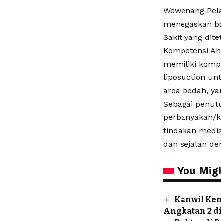
​Wewenang Pela
menegaskan ba
Sakit yang dit
​Kompetensi Ah
memiliki komp
liposuction un
area bedah, ya
​Sebagai penut
perbanyakan/ku
tindakan medis/
dan sejalan de
You Migh
Kanwil Ke
Angkatan 2 d