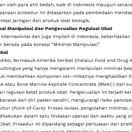
 oleh para ahli bedah, baik di Indonesia maupun secara 
ksanaan prosedur ini didasarkan pada pembedaan mendas
ntasi jaringan dan produk obat biologis.
nimal Manipulasi dan Pengecualian Regulasi Obat
internasional dan juga implisit di Indonesia, keberhasilan
r berada pada konsep “Minimal Manipulasi”.
obal
isdiksi, termasuk Amerika Serikat (melalui Food and Drug
 autologus yang hanya mengalami manipulasi minimal (sepe
uk memisahkan komponen sel—misalnya menghasilkan Str
mak atau Bone Marrow Aspirate Concentrate (BMAC) dari 
ri regulasi ketat produk obat. Pengecualian ini terjadi ka
 berasal dari diri pasien sendiri, mengurangi risiko penola
ultur (Point-of-Care): Proses isolasi, pengolahan minimal
dilakukan dalam satu tindakan operasi dan waktu yang sin
Obat: Prosedur ini dipandang sebagai perluasan dari prak
aringan autologus yang telah ditingkatkan, bukan sebagai 