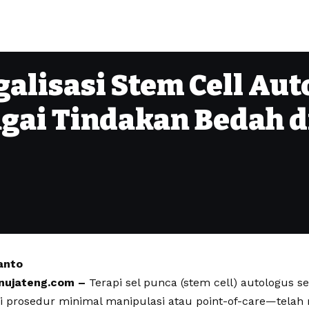
alisasi Stem Cell Aut
gai Tindakan Bedah d
anto
ujateng.com –
​Terapi sel punca (stem cell) autologus 
i prosedur minimal manipulasi atau point-of-care—telah 