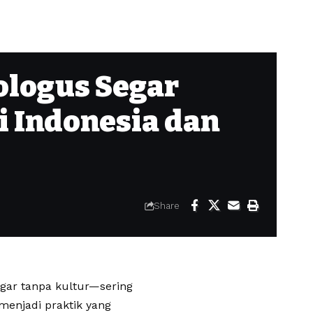
ologus Segar
i Indonesia dan
Share
segar tanpa kultur—sering
menjadi praktik yang