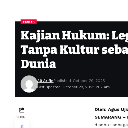
BERITA
Kajian Hukum: Leg
Tanpa Kultur seba
Dunia
Ali Arifin
Published: October 29, 2025
Last updated: October 29, 2025 1:07 am
Oleh: Agus Uji
SEMARANG – n
SHARE
disebut sebaga