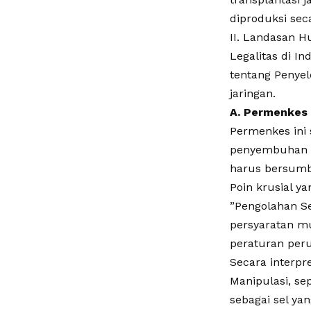
diproduksi sec
​II. Landasan 
​Legalitas di 
tentang Penyel
jaringan.
​A. Permenkes
​Permenkes ini
penyembuhan pe
harus bersumbe
​Poin krusial 
​”Pengolahan S
persyaratan mu
peraturan per
​Secara interp
Manipulasi, sep
sebagai sel yan