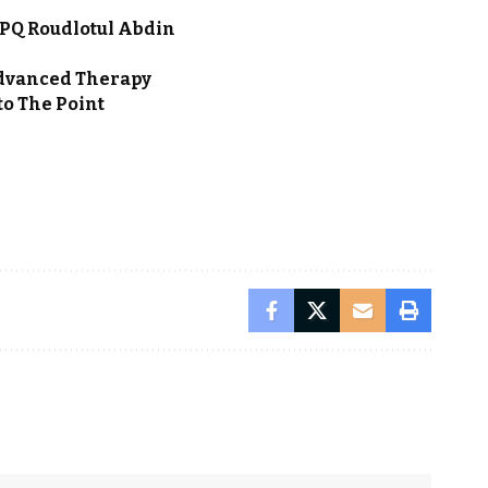
PQ Roudlotul Abdin
dvanced Therapy
o The Point