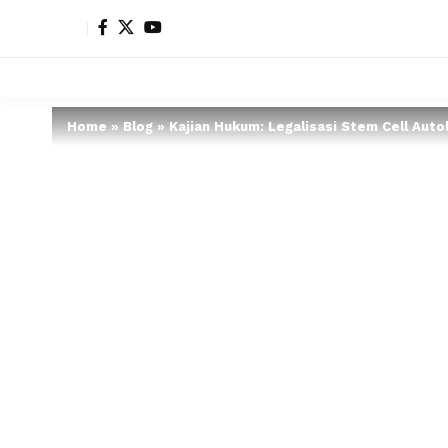
Home
»
Blog
»
Kajian Hukum: Legalisasi Stem Cell Aut