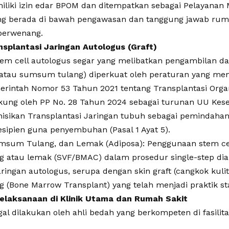
liki izin edar BPOM dan ditempatkan sebagai Pelayanan
ng berada di bawah pengawasan dan tanggung jawab ruma
 berwenang.
ansplantasi Jaringan Autologus (Graft)
tem cell autologus segar yang melibatkan pengambilan d
 atau sumsum tulang) diperkuat oleh peraturan yang meng
merintah Nomor 53 Tahun 2021 tentang Transplantasi Org
ukung oleh PP No. 28 Tahun 2024 sebagai turunan UU Kes
isikan Transplantasi Jaringan tubuh sebagai pemindahan
sipien guna penyembuhan (Pasal 1 Ayat 5).
umsum Tulang, dan Lemak (Adiposa): Penggunaan stem cel
 atau lemak (SVF/BMAC) dalam prosedur single-step dia
aringan autologus, serupa dengan skin graft (cangkok kulit
(Bone Marrow Transplant) yang telah menjadi praktik st
s Pelaksanaan di Klinik Utama dan Rumah Sakit
egal dilakukan oleh ahli bedah yang berkompeten di fasilit