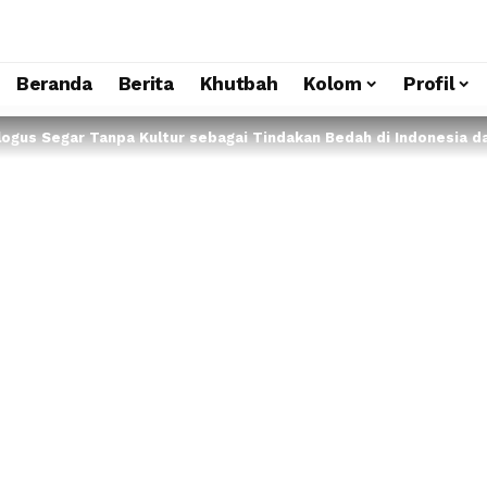
Beranda
Berita
Khutbah
Kolom
Profil
ologus Segar Tanpa Kultur sebagai Tindakan Bedah di Indonesia d