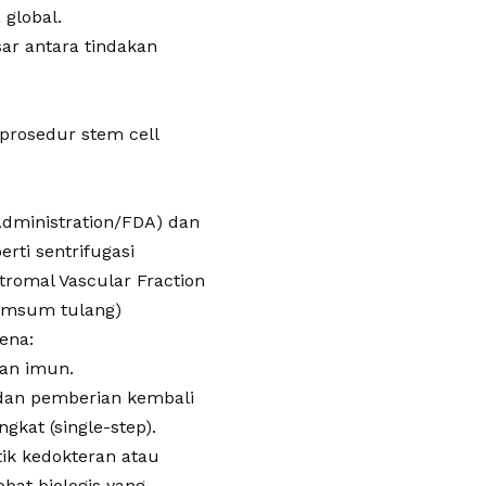
global.
ar antara tindakan
 prosedur stem cell
 Administration/FDA) dan
rti sentrifugasi
omal Vascular Fraction
sumsum tulang)
rena:
kan imun.
, dan pemberian kembali
gkat (single-step).
tik kedokteran atau
obat biologis yang