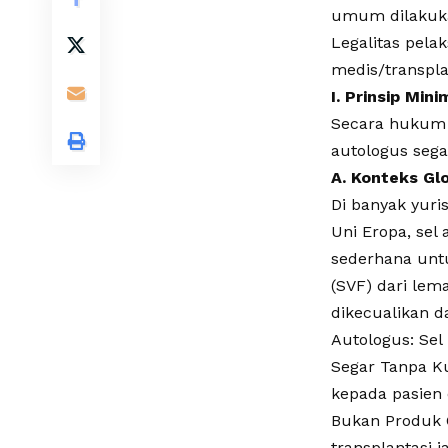
umum dilakukan
Legalitas pela
medis/transpla
​I. Prinsip Mi
​Secara hukum 
autologus sega
​A. Konteks Gl
​Di banyak yur
Uni Eropa, sel
sederhana unt
(SVF) dari le
dikecualikan da
​Autologus: Sel
​Segar Tanpa K
kepada pasien 
​Bukan Produk 
transplantasi j