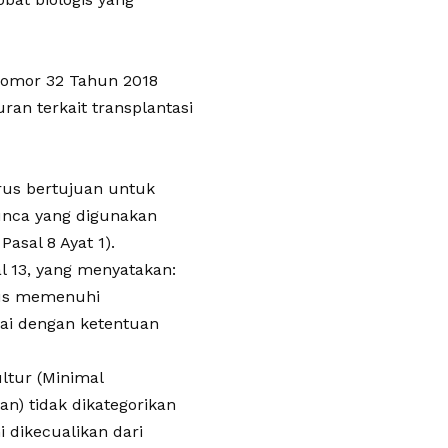
 Nomor 32 Tahun 2018
ran terkait transplantasi
rus bertujuan untuk
unca yang digunakan
asal 8 Ayat 1).
l 13, yang menyatakan:
arus memenuhi
uai dengan ketentuan
ltur (Minimal
an) tidak dikategorikan
i dikecualikan dari