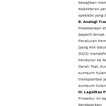
kewajiban memi
Kedokteran ya
spesialis yang
​B. Analogi Tr
​Pelaksanaan s
(seperti lemak
​Peraturan Pe
(yang kini did
2023) mendefin
Pendonor ke Re
​Darah Tepi, S
sumsum tulang
transplantasi j
sumsum tulang 
​III. Legalita
​Prosedur ini l
berdasarkan: