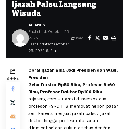
Ijazah Palsu Langsung
Wisuda
Ali Arifin
Published: October 25,
2025
Share
Last updated: October
25, 2025 6:16 am
Obral Ijazah Bisa Jadi Presiden dan Wakil
Presiden
SHARE
Gelar Doktor Rp50 Ribu, Profesor Rp60
Ribu, Profesor Doktor Rp100 Ribu
nujateng.com – Ramai di medsos dua
profesor FSRD ITB membuat heboh pasar
seni karena menjual ijazah palsu. Ijazah
doktor hingga profesor itu sudah
dilaminating dan cukup ditebus dengan