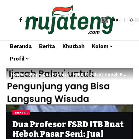
Aa
Beranda
Berita
Khutbah
Kolom
Profil
Home
»
Blog
»
Dua Profesor FSRD ITB Buat Heboh Pasar Seni: Jual Ijazah Palsu Langsung Wisuda
BERITA
Dua Profesor FSRD ITB Buat
Heboh Pasar Seni: Jual