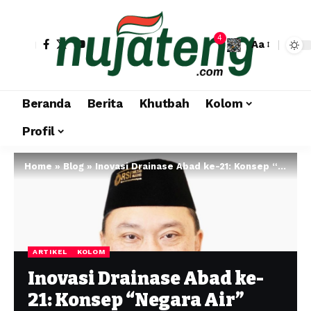
4
Aa
Beranda
Berita
Khutbah
Kolom
Profil
Home
»
Blog
»
Inovasi Drainase Abad ke-21: Konsep “Negara Air” dengan Ekosistem Resapan Sarang Tawon dan Pembangkit Listrik Hidrolik Mekanik
ARTIKEL
KOLOM
Inovasi Drainase Abad ke-
21: Konsep “Negara Air”