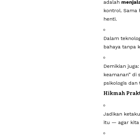
adalah
menjala
kontrol. Sama 
henti.
Dalam teknolog
bahaya tanpa k
Demikian juga:
keamanan” di s
psikologis dan
Hikmah Prakt
Jadikan ketaku
itu — agar kit