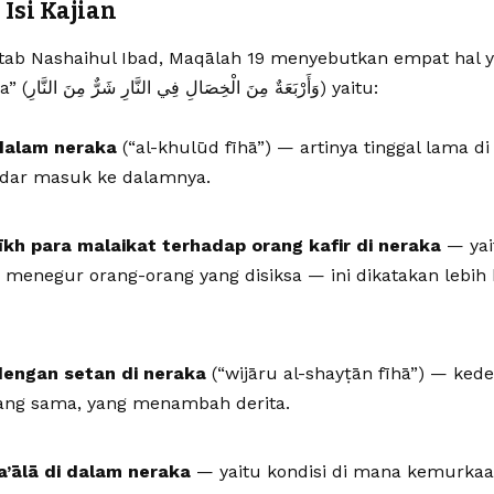
Isi Kajian
tab Nashaihul Ibad, Maqālah 19 menyebutkan empat hal y
daripada neraka” (وَأَرْبَعَةٌ مِنَ الْخِصَالِ فِي النَّارِ شَرٌّ مِنَ النَّارِ) yaitu:
dalam neraka
(“al-khulūd fīhā”) — artinya tinggal lama di
adar masuk ke dalamnya.
īkh para malaikat terhadap orang kafir di neraka
— yai
menegur orang-orang yang disiksa — ini dikatakan lebih
engan setan di neraka
(“wijāru al-shayṭān fīhā”) — ked
yang sama, yang menambah derita.
a’ālā di dalam neraka
— yaitu kondisi di mana kemurkaan