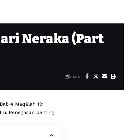
ari Neraka (Part
Share
 Bab 4 Maqālah 19:
iri. Penegasan penting