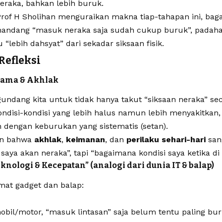
eraka, bahkan lebih buruk.
Prof H Sholihan menguraikan makna tiap-tahapan ini, ba
mandang “masuk neraka saja sudah cukup buruk”, padaha
“lebih dahsyat” dari sekadar siksaan fisik.
Refleksi
gama & Akhlak
undang kita untuk tidak hanya takut “siksaan neraka” secar
ndisi-kondisi yang lebih halus namun lebih menyakitkan, 
 dengan keburukan yang sistematis (setan).
an bahwa
akhlak
,
keimanan
, dan
perilaku sehari-hari
san
saya akan neraka”, tapi “bagaimana kondisi saya ketika di 
knologi & Kecepatan” (analogi dari dunia IT & balap)
mat gadget dan balap:
bil/motor, “masuk lintasan” saja belum tentu paling bur