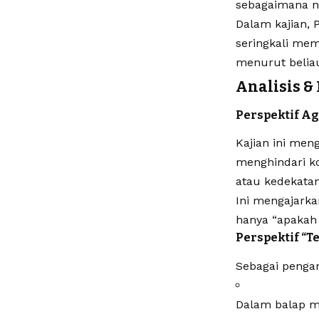
sebagaimana n
Dalam kajian, 
seringkali me
menurut beliau 
Analisis & 
Perspektif A
Kajian ini meng
menghindari ko
atau kedekatan
Ini mengajark
hanya “apakah 
Perspektif “Te
Sebagai penga
Dalam balap mo