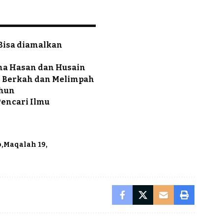
Bisa diamalkan
ina Hasan dan Husain
g Berkah dan Melimpah
ahun
Pencari Ilmu
b
Maqalah 19