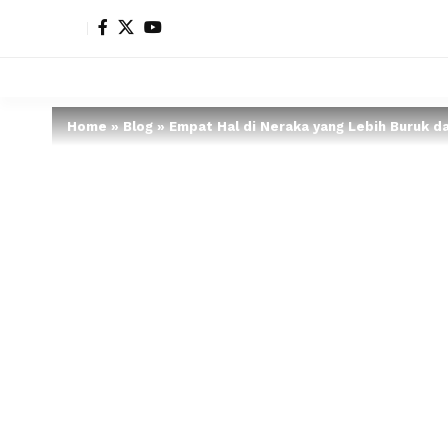
Home
»
Blog
»
Empat Hal di Neraka yang Lebih Buruk da