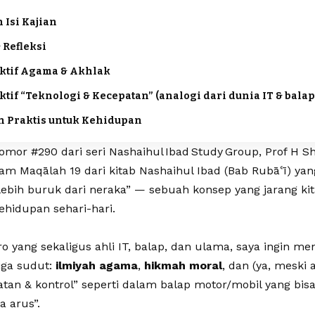
 Isi Kajian
 Refleksi
ktif Agama & Akhlak
tif “Teknologi & Kecepatan” (analogi dari dunia IT & balap
 Praktis untuk Kehidupan
omor #290 dari seri Nashaihul Ibad Study Group, Prof H
m Maqālah 19 dari kitab Nashaihul Ibad (Bab Rubāʿī) ya
lebih buruk dari neraka” — sebuah konsep yang jarang ki
ehidupan sehari-hari.
o yang sekaligus ahli IT, balap, dan ulama, saya ingin m
tiga sudut:
ilmiyah agama
,
hikmah moral
, dan (ya, meski
atan & kontrol” seperti dalam balap motor/mobil yang bis
a arus”.