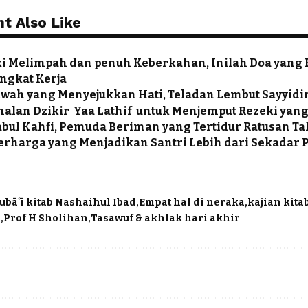
t Also Like
i Melimpah dan penuh Keberkahan, Inilah Doa yang 
ngkat Kerja
kwah yang Menyejukkan Hati, Teladan Lembut Sayyid
alan Dzikir Yaa Lathif untuk Menjemput Rezeki yan
bul Kahfi, Pemuda Beriman yang Tertidur Ratusan T
erharga yang Menjadikan Santri Lebih dari Sekadar 
ubāʿī kitab Nashaihul Ibad
Empat hal di neraka
kajian kita
d
Prof H Sholihan
Tasawuf & akhlak hari akhir