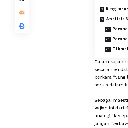
Ringkasan
Analisis &
Perspe
Perspek
Hikmah
Dalam kajian n
secara mendala
perkara “yang 
serius dalam k
Sebagai maestr
kajian ini dari 
analogi “kecep
jangan “terbaw