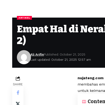
ARTIKEL
Empat Hal di Nera
2)
Ali Arifin
Published: October 21, 2025
Last updated: October 21, 2025 12:57 am
nujateng.com
membahas empat
SHARE
untuk keimanan
Conten