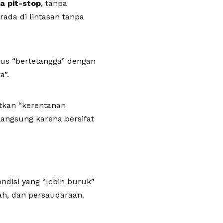
a pit-stop
, tanpa
rada di lintasan tanpa
rus “bertetangga” dengan
a”.
atkan “kerentanan
langsung karena bersifat
ndisi yang “lebih buruk”
ah, dan persaudaraan.