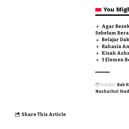
You Migh
Agar Rezek
Sebelum Bera
Belajar Da
Rahasia Am
Kisah Asha
3 Elemen B
TAGGED:
Bab R
Nashaihul Iba
Share This Article