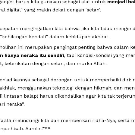
gadget harus kita gunakan sebagai alat untuk
menjadi ba
l digital” yang makin dekat dengan ‘setan’.
cepatan mengingatkan kita bahwa jika kita tidak mengendal
 “kehilangan kendali” dalam kehidupan akhirat.
Sholihan ini merupakan pengingat penting bahwa dalam k
n hanya neraka itu sendiri
, tapi kondisi-kondisi yang me
t, keterikatan dengan setan, dan murka Allah.
enjadikannya sebagai dorongan untuk memperbaiki diri:
khlak, menggunakan teknologi dengan hikmah, dan men
di lintasan balap) harus dikendalikan agar kita tak terjer
ri neraka”.
a’ālā melindungi kita dan memberikan ridha-Nya, serta 
npa hisab. Aamiin.***