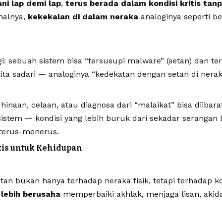
ni lap demi lap
,
terus berada dalam kondisi kritis tanp
halnya,
kekekalan di dalam neraka
analoginya seperti be
i: sebuah sistem bisa “tersusupi malware” (setan) dan te
ita sadari — analoginya “kedekatan dengan setan di nerak
 hinaan, celaan, atau diagnosa dari “malaikat” bisa diibar
istem — kondisi yang lebih buruk dari sekadar serangan 
 terus-menerus.
is untuk Kehidupan
tan bukan hanya terhadap neraka fisik, tetapi terhadap ko
a
lebih berusaha
memperbaiki akhlak, menjaga lisan, akid