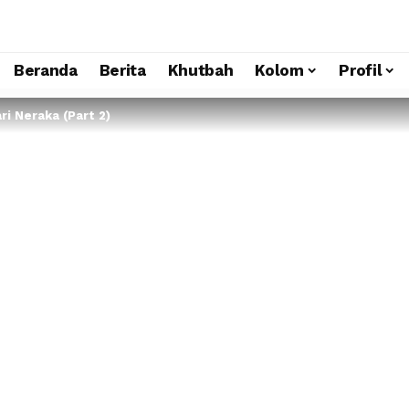
Beranda
Berita
Khutbah
Kolom
Profil
ri Neraka (Part 2)