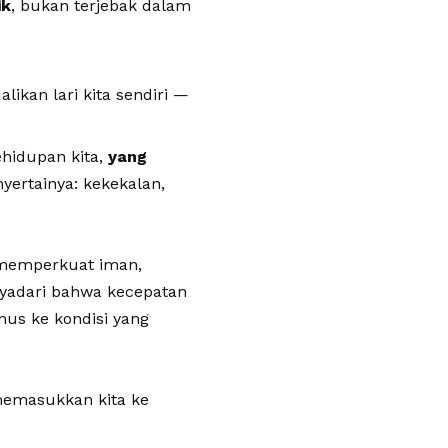
ik
, bukan terjebak dalam
ikan lari kita sendiri —
ehidupan kita,
yang
nyertainya: kekekalan,
 memperkuat iman,
yadari bahwa kecepatan
umus ke kondisi yang
memasukkan kita ke