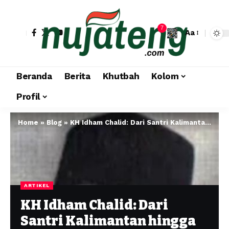
7
Aa
Beranda
Berita
Khutbah
Kolom
Profil
Home
»
Blog
»
KH Idham Chalid: Dari Santri Kalimantan hingga Wajah di Uang Rp5.000, Ulama Moderat yang Jadi Simbol Indonesia!
ARTIKEL
KH Idham Chalid: Dari
Santri Kalimantan hingga