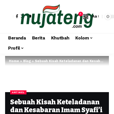
4
Aa
Beranda
Berita
Khutbah
Kolom
Profil
Home
»
Blog
»
Sebuah Kisah Keteladanan dan Kesabaran Imam Syafi’i Mengajar Murid Slow Learner
ARTIKEL
Sebuah Kisah Keteladanan
dan Kesabaran Imam Syafi’i