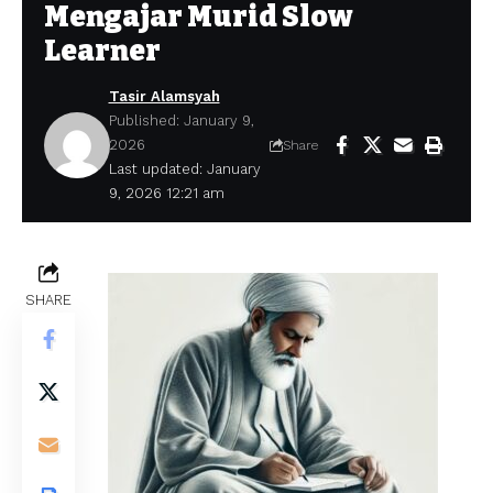
Mengajar Murid Slow
Learner
Tasir Alamsyah
Published: January 9,
2026
Share
Last updated: January
9, 2026 12:21 am
SHARE