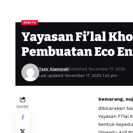
BERITA
Yayasan Fi’lal Kh
Pembuatan Eco En
Tasir Alamsyah
Published: November 17, 2025
Last updated: November 17, 2025 1:42 pm
Semarang, nu
SHARE
dibicarakan ba
Yayasan Fi’lal
bentuk kepedu
Dipandu Arif R