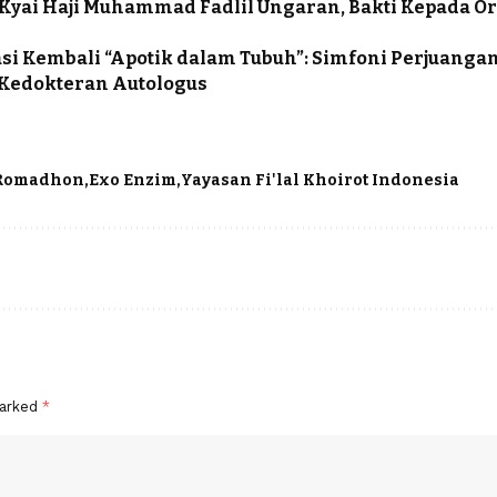
 Kyai Haji Muhammad Fadlil Ungaran, Bakti Kepada O
si Kembali “Apotik dalam Tubuh”: Simfoni Perjuangan 
Kedokteran Autologus
 Romadhon
Exo Enzim
Yayasan Fi'lal Khoirot Indonesia
marked
*