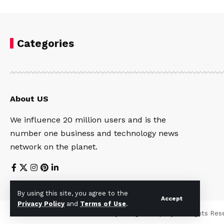
Categories
About US
We influence 20 million users and is the
number one business and technology news
network on the planet.
By using this site, you agree to the
Accept
Privacy Policy
and
Terms of Use
.
© Foxiz News Network. Ruby Design Company. All Rights Res