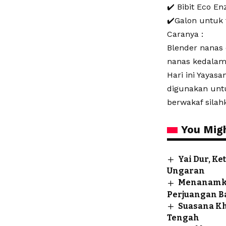
✔️ Bibit Eco En
✔️Galon untuk
Caranya :
Blender nanas
nanas kedalam 
Hari ini Yayas
digunakan untu
berwakaf silah
You Migh
Yai Dur, K
Ungaran
Menanamkan
Perjuangan B
Suasana Kh
Tengah