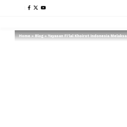
Home
»
Blog
»
Yayasan Fi’lal Khoirot Indonesia Melak