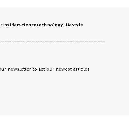
t
Insider
Science
Technology
LifeStyle
S
our newsletter to get our newest articles