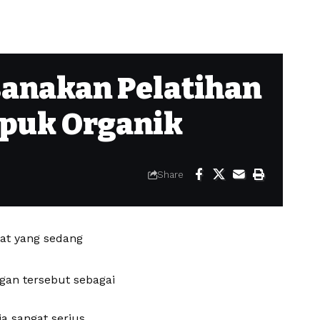
sanakan Pelatihan
upuk Organik
Share
gat yang sedang
ngan tersebut sebagai
a sangat serius