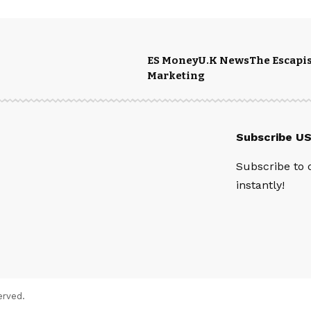
ES Money
U.K News
The Escapis
Marketing
Subscribe U
Subscribe to 
instantly!
erved.