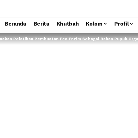
Beranda
Berita
Khutbah
Kolom
Profil
sanakan Pelatihan Pembuatan Eco Enzim Sebagai Bahan Pupuk Orga