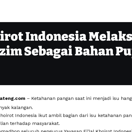
oirot Indonesia Melak
zim Sebagai Bahan P
jateng.com
– Ketahanan pangan saat ini menjadi isu han
nyak kalangan.
 Khoirot Indonesia ikut ambil bagian dari isu ketahanan pa
lian terhadap masyarakat.
omadhon seluruh pengurus Yayasan Fi’lal Khoirot Indonesi