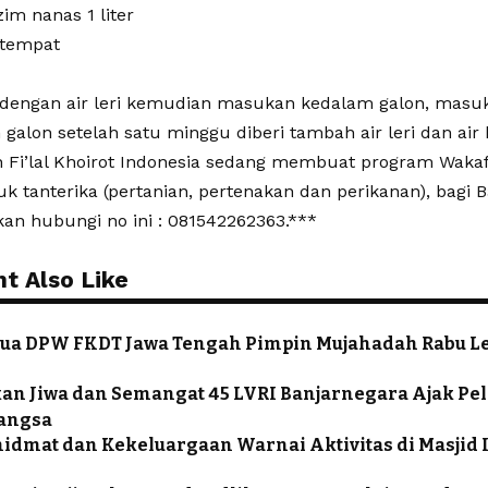
zim nanas 1 liter
 tempat
 dengan air leri kemudian masukan kedalam galon, masu
galon setelah satu minggu diberi tambah air leri dan air
an Fi’lal Khoirot Indonesia sedang membuat program Wakaf
k tanterika (pertanian, pertenakan dan perikanan), bagi
kan hubungi no ini : 081542262363.***
t Also Like
etua DPW FKDT Jawa Tengah Pimpin Mujahadah Rabu Le
 Jiwa dan Semangat 45 LVRI Banjarnegara Ajak Pela
angsa
idmat dan Kekeluargaan Warnai Aktivitas di Masjid 