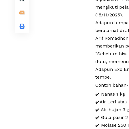
mengikuti pela
(15/11/2025).
Adapun tempat 
beralamat di J
Arif Romadhon 
memberikan pe
“Sebelum bisa 
dulu, memenuh
Adapun Exo Enz
tempe.
Contoh bahan-
✔️ Nanas 1 kg
✔️Air Leri ata
✔️ Air hujan 3
✔️ Gula pasir 
✔️ Molase 250 