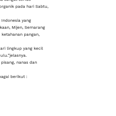
rganik pada hari Sabtu,
t Indonesia yang
akaan, Mijen, Semarang
b ketahanan pangan,
i lingkup yang kecil
lu.”jelasnya.
 pisang, nanas dan
gai berikut :