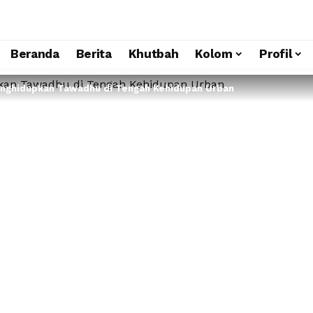
Beranda
Berita
Khutbah
Kolom
Profil
enghidupkan Tawadhu di Tengah Kehidupan Urban