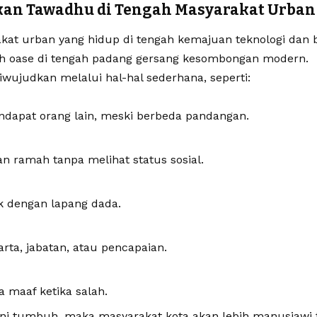
n Tawadhu di Tengah Masyarakat Urban
at urban yang hidup di tengah kemajuan teknologi dan bu
h oase di tengah padang gersang kesombongan modern.
diwujudkan melalui hal-hal sederhana, seperti:
ndapat orang lain, meski berbeda pandangan.
 ramah tanpa melihat status sosial.
k dengan lapang dada.
rta, jabatan, atau pencapaian.
 maaf ketika salah.
ai ini tumbuh, maka masyarakat kota akan lebih manusiawi