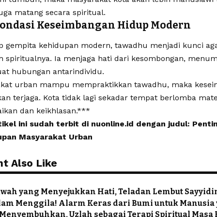
uga matang secara spiritual.
Fondasi Keseimbangan Hidup Modern
ap gempita kehidupan modern, tawadhu menjadi kunci aga
h spiritualnya. Ia menjaga hati dari kesombongan, menu
t hubungan antarindividu.
akat urban mampu mempraktikkan tawadhu, maka kesei
an terjaga. Kota tidak lagi sekadar tempat berlomba mater
kan dan keikhlasan.***
tikel ini sudah terbit di nuonline.id dengan judul: Pen
upan Masyarakat Urban
t Also Like
kwah yang Menyejukkan Hati, Teladan Lembut Sayyid
am Menggila! Alarm Keras dari Bumi untuk Manusia 
Menyembuhkan, Uzlah sebagai Terapi Spiritual Masa 