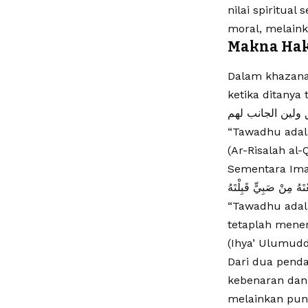
nilai spiritua
moral, melaink
Makna Hak
Dalam khazana
ketika ditanya
ولين الجانب لهم
“Tawadhu adal
(Ar-Risalah al-Q
Sementara Ima
تَهُ مِنْ صَبِيٍّ قَبِلْتَهُ
“Tawadhu adal
tetaplah mene
(Ihya’ Ulumuddin
Dari dua penda
kebenaran dan
melainkan punc