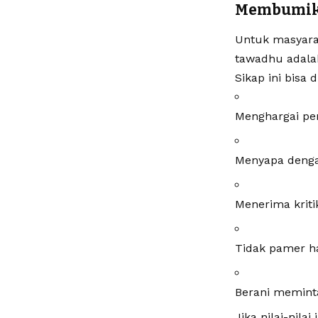
Membumika
Untuk masyarak
tawadhu adala
Sikap ini bisa 
Menghargai pe
Menyapa dengan
Menerima kriti
Tidak pamer ha
Berani meminta
Jika nilai-nil