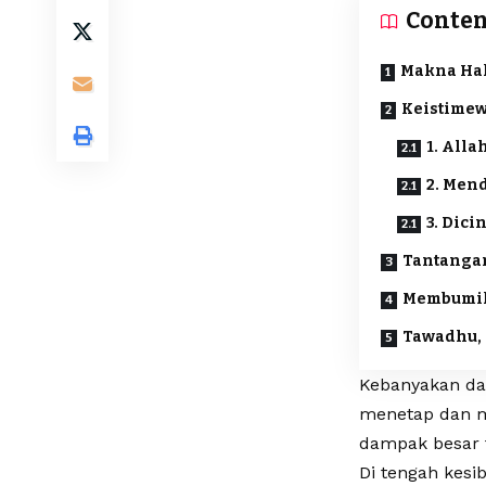
Conten
Makna Hak
Keistimew
1. All
2. Men
3. Dici
Tantanga
Membumik
Tawadhu,
Kebanyakan da
menetap dan m
dampak besar 
Di tengah kesib