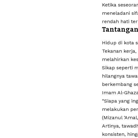
Ketika seseor
meneladani sif
rendah hati te
Tantangan
Hidup di kota 
Tekanan kerja, 
melahirkan kes
Sikap seperti 
hilangnya tawa
berkembang se
Imam Al-Ghaza
“Siapa yang in
melakukan per
(Mizanul ‘Amal,
Artinya, tawad
konsisten, hin