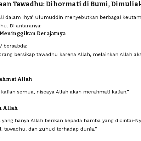
an Tawadhu: Dihormati di Bumi, Dimuliak
li dalam Ihya’ Ulumuddin menyebutkan berbagai keutam
hu. Di antaranya:
n Meninggikan Derajatnya
W bersabda:
orang bersikap tawadhu karena Allah, melainkan Allah a
Rahmat Allah
kalian semua, niscaya Allah akan merahmati kalian.”
eh Allah
 yang hanya Allah berikan kepada hamba yang dicintai-N
l, tawadhu, dan zuhud terhadap dunia.”
)