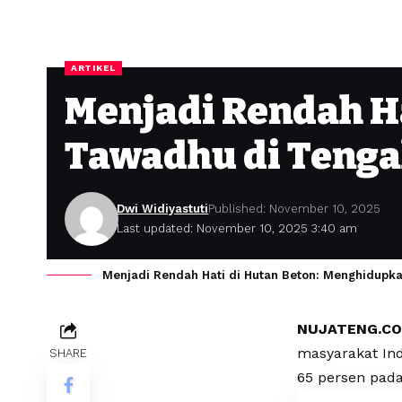
ARTIKEL
Menjadi Rendah H
Tawadhu di Tenga
Dwi Widiyastuti
Published: November 10, 2025
Last updated: November 10, 2025 3:40 am
Menjadi Rendah Hati di Hutan Beton: Menghidupk
NUJATENG.C
masyarakat Indo
SHARE
65 persen pada