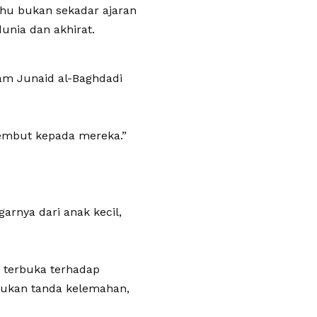
dhu bukan sekadar ajaran
unia dan akhirat.
am Junaid al-Baghdadi
embut kepada mereka.”
rnya dari anak kecil,
g terbuka terhadap
bukan tanda kelemahan,