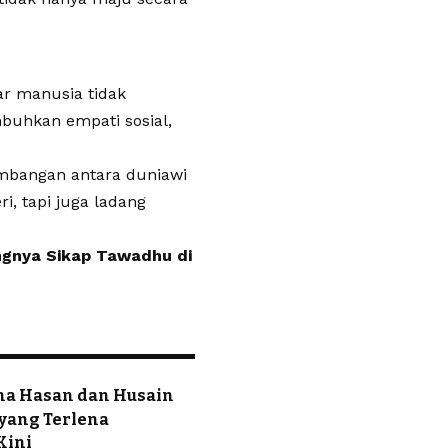
r manusia tidak
mbuhkan empati sosial,
mbangan antara duniawi
i, tapi juga ladang
tingnya Sikap Tawadhu di
ina Hasan dan Husain
yang Terlena
Kini