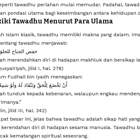
l seperti tawadhu perlahan mulai memudar. Padahal, tawa
an pondasi utama bagi keseimbangan antara kehidupan d
iki Tawadhu Menurut Para Ulama
h Islam klasik, tawadhu memiliki makna yang dalam. Im
 tentang tawadhu menjawab:
خفض الجناح للخلق 
ah merendahkan diri di hadapan makhluk dan bersikap l
usyairiyah, jilid I, hal. 278)
m Fudhail bin Iyadh menegaskan:
أَنْ تَخْضَعَ لِلْحَقِّ وَتَنْقَادَ لَهُ وَلَوْ سَمِعْ
ah tunduk kepada kebenaran, walaupun engkau mendenga
rimanya.”
, jilid III, hal. 342)
pat besar ini, jelas bahwa tawadhu adalah sikap hati yan
 kerendahan diri di hadapan sesama manusia. Tawadhu 
ak kematangan spiritual seseorang.