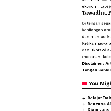
ekonomi, tapi j
Tawadhu, 
Di tengah geg
kehilangan ara
dan memperkua
Ketika masyar
dan ukhrawi ak
menanam kebai
Disclaimer: Ar
Tengah Kehid
You Migh
Belajar Da
Bencana Al
Diam yang 