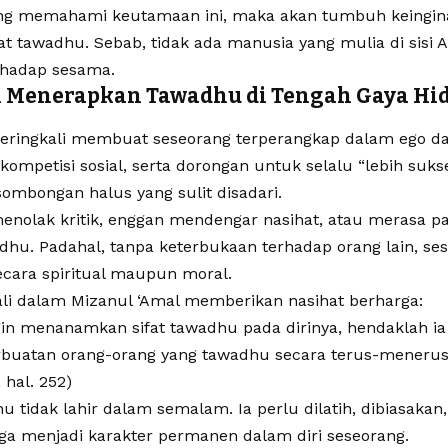
ang memahami keutamaan ini, maka akan tumbuh keingin
at tawadhu. Sebab, tidak ada manusia yang mulia di sisi 
rhadap sesama.
 Menerapkan Tawadhu di Tengah Gaya Hi
seringkali membuat seseorang terperangkap dalam ego dan
kompetisi sosial, serta dorongan untuk selalu “lebih sukse
ombongan halus yang sulit disadari.
menolak kritik, enggan mendengar nasihat, atau merasa p
dhu. Padahal, tanpa keterbukaan terhadap orang lain, ses
cara spiritual maupun moral.
li dalam Mizanul ‘Amal memberikan nasihat berharga:
gin menanamkan sifat tawadhu pada dirinya, hendaklah i
buatan orang-orang yang tawadhu secara terus-menerus 
 hal. 252)
hu tidak lahir dalam semalam. Ia perlu dilatih, dibiasaka
gga menjadi karakter permanen dalam diri seseorang.