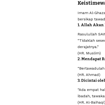
Keistimewa
Imam Al-Ghaza
bersikap tawad
1. Allah Aka
Rasulullah SA
“Tidaklah sese
derajatnya.”
(HR. Muslim)
2. Mendapat 
“Bertawadulah 
(HR. Ahmad)
3. Dicintai ol
“Ada empat hal
ibadah, tawaka
(HR. Al-Baihaqi