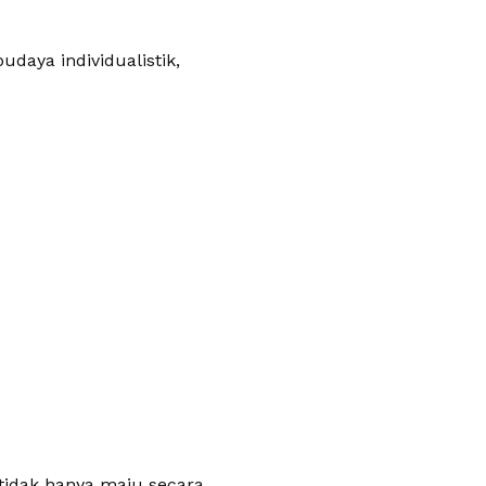
daya individualistik,
 tidak hanya maju secara