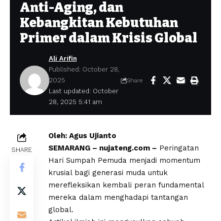
Anti-Aging, dan
Kebangkitan Kebutuhan
Primer dalam Krisis Global
Ali Arifin
Published: October 28,
2025
Share
Last updated: October
28, 2025 5:41 am
Oleh: Agus Ujianto
SEMARANG – nujateng.com –
Peringatan
SHARE
Hari Sumpah Pemuda menjadi momentum
krusial bagi generasi muda untuk
merefleksikan kembali peran fundamental
mereka dalam menghadapi tantangan
global.