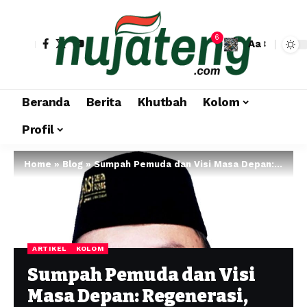
6
Aa
Beranda
Berita
Khutbah
Kolom
Profil
Home
»
Blog
»
Sumpah Pemuda dan Visi Masa Depan: Regenerasi, Anti-Aging, dan Kebangkitan Kebutuhan Primer dalam Krisis Global
ARTIKEL
KOLOM
Sumpah Pemuda dan Visi
Masa Depan: Regenerasi,