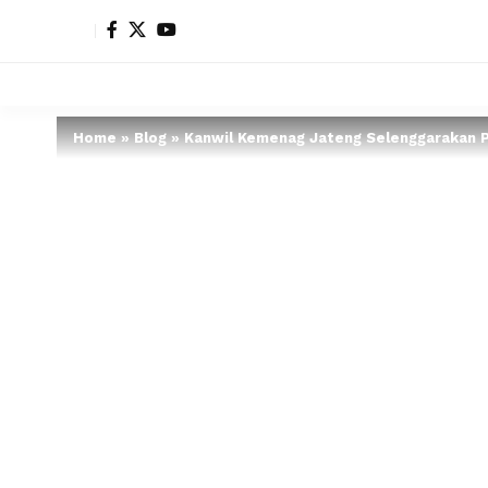
Home
»
Blog
»
Kanwil Kemenag Jateng Selenggarakan 