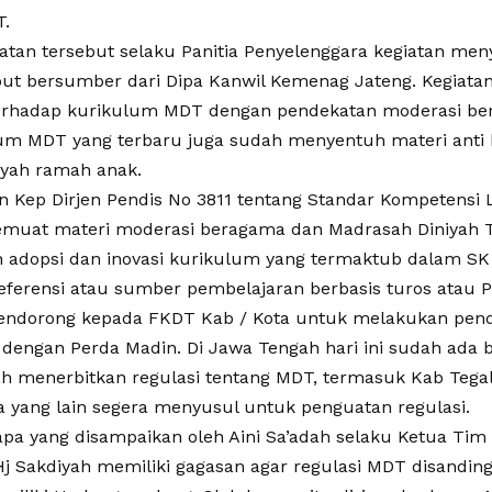
.
tan tersebut selaku Panitia Penyelenggara kegiatan m
but bersumber dari Dipa Kanwil Kemenag Jateng. Kegiatan
hadap kurikulum MDT dengan pendekatan moderasi bera
um MDT yang terbaru juga sudah menyentuh materi anti 
iyah ramah anak.
n Kep Dirjen Pendis No 3811 tentang Standar Kompetensi
uat materi moderasi beragama dan Madrasah Diniyah T
 adopsi dan inovasi kurikulum yang termaktub dalam SK 
ferensi atau sumber pembelajaran berbasis turos atau Pes
mendorong kepada FKDT Kab / Kota untuk melakukan pe
 dengan Perda Madin. Di Jawa Tengah hari ini sudah ada
h menerbitkan regulasi tentang MDT, termasuk Kab Tega
 yang lain segera menyusul untuk penguatan regulasi.
a yang disampaikan oleh Aini Sa’adah selaku Ketua Tim
j Sakdiyah memiliki gagasan agar regulasi MDT disandin