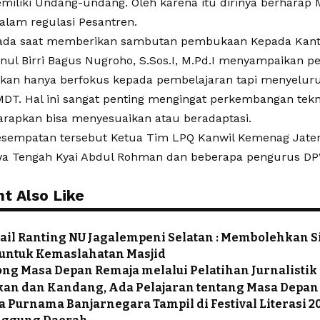
iliki Undang-undang. Oleh karena itu dirinya berharap 
lam regulasi Pesantren.
ada saat memberikan sambutan pembukaan Kepada Kan
nul Birri Bagus Nugroho, S.Sos.I, M.Pd.I menyampaikan 
ukan hanya berfokus kepada pembelajaran tapi menyelur
MDT. Hal ini sangat penting mengingat perkembangan tekn
rapkan bisa menyesuaikan atau beradaptasi.
esempatan tersebut Ketua Tim LPQ Kanwil Kemenag Jateng
 Tengah Kyai Abdul Rohman dan beberapa pengurus D
t Also Like
ail Ranting NU Jagalempeni Selatan : Membolehkan 
untuk Kemaslahatan Masjid
g Masa Depan Remaja melalui Pelatihan Jurnalistik
akan dan Kandang, Ada Pelajaran tentang Masa Depan
 Purnama Banjarnegara Tampil di Festival Literasi 2