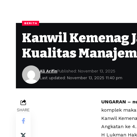
BERITA
Kanwil Kemenag J
Kualitas Manajem
Ali Arifin
Published: November 13, 2025
Last updated: November 13, 2025 11:40 pm
UNGARAN – nu
komplek makam
SHARE
Kanwil Kemena
Angkatan ke 4.
H Lukman Hak