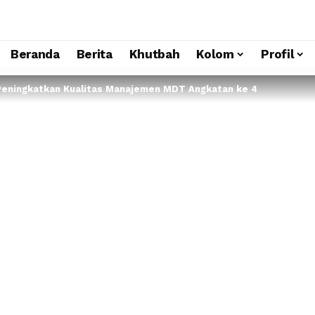
Beranda
Berita
Khutbah
Kolom
Profil
Peningkatkan Kualitas Manajemen MDT Angkatan ke 4