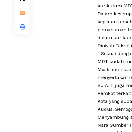
kurikulum MDT
Dalam kesempa
kegiatan terse
pemahaman ter
dalam kurikul
Diniyah Takmil
” Sesuai denga
MDT sudah mem
Meski demikian
menyertakan re
Bu Aini juga 
Pemkot terkait
Kota yang suda
Kudus. Semoga
Menyambung ap
Nara Sumber H