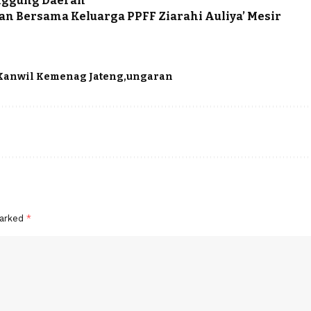
nggung Daerah
lan Bersama Keluarga PPFF Ziarahi Auliya’ Mesir
Kanwil Kemenag Jateng
ungaran
marked
*