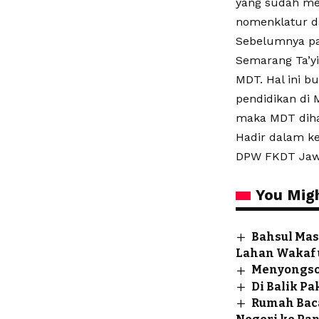
yang sudah mem
nomenklatur da
Sebelumnya p
Semarang Ta’yi
MDT. Hal ini b
pendidikan di 
maka MDT diha
Hadir dalam k
DPW FKDT Jawa
You Migh
Bahsul Mas
Lahan Wakaf 
Menyongson
Di Balik P
Rumah Baca