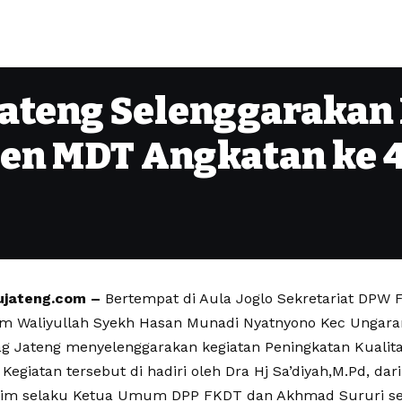
ateng Selenggarakan
en MDT Angkatan ke 
jateng.com –
Bertempat di Aula Joglo Sekretariat DPW
 Waliyullah Syekh Hasan Munadi Nyatnyono Kec Ungara
g Jateng menyelenggarakan kegiatan Peningkatan Kuali
 Kegiatan tersebut di hadiri oleh Dra Hj Sa’diyah,M.Pd, da
im selaku Ketua Umum DPP FKDT dan Akhmad Sururi se