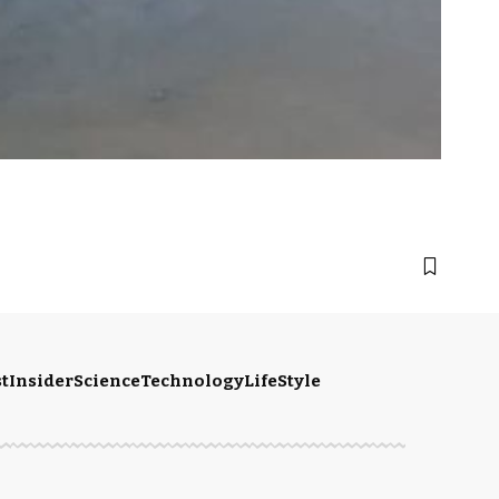
t
Insider
Science
Technology
LifeStyle