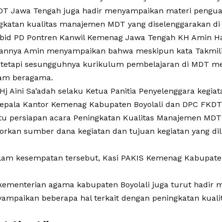
T Jawa Tengah juga hadir menyampaikan materi pengua
gkatan kualitas manajemen MDT yang diselenggarakan di
abid PD Pontren Kanwil Kemenag Jawa Tengah KH Amin H
nnya Amin menyampaikan bahwa meskipun kata Takmiliy
tetapi sesungguhnya kurikulum pembelajaran di MDT men
lam beragama.
Hj Aini Sa’adah selaku Ketua Panitia Penyelenggara kegi
Kepala Kantor Kemenag Kabupaten Boyolali dan DPC FKDT
u persiapan acara Peningkatan Kualitas Manajemen MDT 
orkan sumber dana kegiatan dan tujuan kegiatan yang di
alam kesempatan tersebut, Kasi PAKIS Kemenag Kabupaten
 kementerian agama kabupaten Boyolali juga turut hadi
ampaikan beberapa hal terkait dengan peningkatan kuali