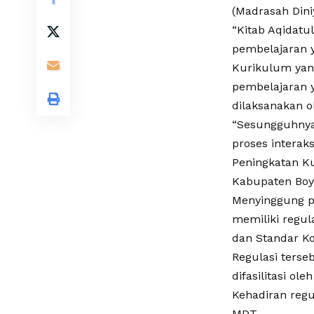
(Madrasah Dini
“Kitab Aqidatu
pembelajaran y
Kurikulum yan
pembelajaran y
dilaksanakan o
“Sesungguhnya
proses interak
Peningkatan K
Kabupaten Boyo
Menyinggung p
memiliki regul
dan Standar K
Regulasi terse
difasilitasi o
Kehadiran regu
MDT.