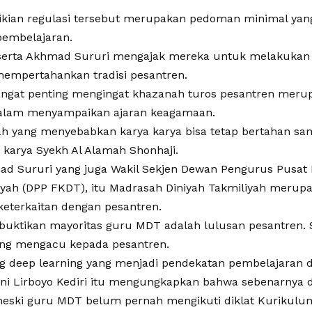
kian regulasi tersebut merupakan pedoman minimal yan
pembelajaran.
serta Akhmad Sururi mengajak mereka untuk melakukan 
mempertahankan tradisi pesantren.
sangat penting mengingat khazanah turos pesantren meru
dalam menyampaikan ajaran keagamaan.
ah yang menyebabkan karya karya bisa tetap bertahan sam
 karya Syekh Al Alamah Shonhaji.
d Sururi yang juga Wakil Sekjen Dewan Pengurus Pusat
iyah (DPP FKDT), itu Madrasah Diniyah Takmiliyah merup
keterkaitan dengan pesantren.
ibuktikan mayoritas guru MDT adalah lulusan pesantren.
ang mengacu kepada pesantren.
g deep learning yang menjadi pendekatan pembelajaran
ni Lirboyo Kediri itu mengungkapkan bahwa sebenarnya 
eski guru MDT belum pernah mengikuti diklat Kurikulum