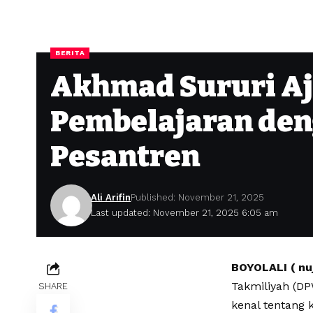
BERITA
Akhmad Sururi Aj
Pembelajaran den
Pesantren
Ali Arifin
Published: November 21, 2025
Last updated: November 21, 2025 6:05 am
BOYOLALI ( nu
Takmiliyah (D
SHARE
kenal tentang 