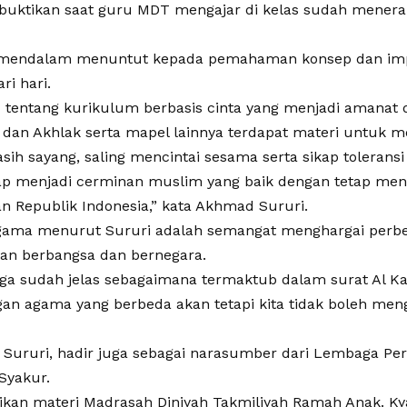
dibuktikan saat guru MDT mengajar di kelas sudah mener
 mendalam menuntut kepada pemahaman konsep dan im
ri hari.
 tentang kurikulum berbasis cinta yang menjadi amanat
 dan Akhlak serta mapel lainnya terdapat materi untu
ih sayang, saling mencintai sesama serta sikap toleran
ap menjadi cerminan muslim yang baik dengan tetap men
n Republik Indonesia,” kata Akhmad Sururi.
gama menurut Sururi adalah semangat menghargai per
an berbangsa dan bernegara.
uga sudah jelas sebagaimana termaktub dalam surat Al Ka
gan agama yang berbeda akan tetapi kita tidak boleh meng
 Sururi, hadir juga sebagai narasumber dari Lembaga Pe
Syakur.
kan materi Madrasah Diniyah Takmiliyah Ramah Anak. Ky