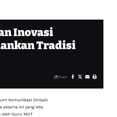
n Inovasi
ankan Tradisi
Share
rum Komunikasi Diniyah
selama ini yang kita
an oleh Guru MDT