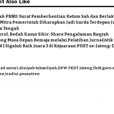
t Also Like
iah PBNU: Surat Pemberhentian Ketum Sah dan Berla
 Mitra Pemerintah Diharapkan Jadi Garda Terdepan 
wa Tengah
brol, Bedah Kasus Sihir: Share Pengalaman Ruqyah
g Masa Depan Remaja melalui Pelatihan Jurnalistik
 1 Sigaluh Raih Juara 3 di Kejuaraan PSHT se-Jateng-
ad sururi
diniyah takmiliyah
DPW FKDT Jateng
fkdt
guru 
en
tradisi pesantren