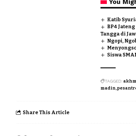
You Migh
Katib Syur
BP4 Jateng
Tangga di Ja
Ngopi, Ngo
Menyongson
Siswa SMAN
TAGGED:
akhm
madin
pesantr
Share This Article