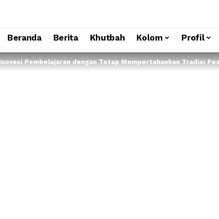
Beranda
Berita
Khutbah
Kolom
Profil
 Inovasi Pembelajaran dengan Tetap Mempertahankan Tradisi Pe