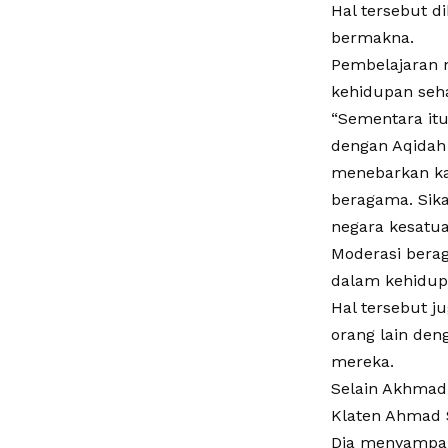
Hal tersebut 
bermakna.
Pembelajaran
kehidupan seha
“Sementara itu
dengan Aqidah
menebarkan kas
beragama. Sik
negara kesatua
Moderasi bera
dalam kehidup
Hal tersebut j
orang lain den
mereka.
Selain Akhmad
Klaten Ahmad 
Dia menyampai