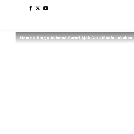
Home
»
Blog
»
Akhmad Sururi Ajak Guru Madin Lakukan