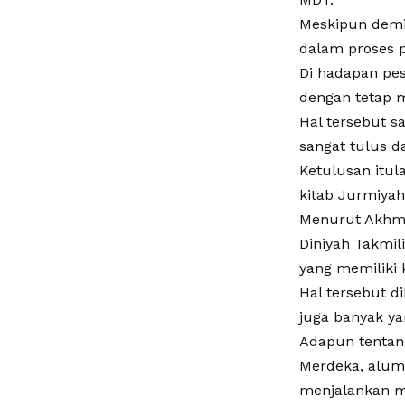
Meskipun demi
dalam proses 
Di hadapan pe
dengan tetap 
Hal tersebut 
sangat tulus 
Ketulusan itul
kitab Jurmiyah
Menurut Akhma
Diniyah Takmil
yang memiliki 
Hal tersebut d
juga banyak y
Adapun tentan
Merdeka, alum
menjalankan m