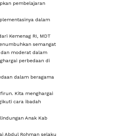
apkan pembelajaran
plementasinya dalam
 dari Kemenag RI, MDT
k menumbuhkan semangat
si dan moderat dalam
ghargai perbedaan di
bedaan dalam beragama
firun. Kita menghargai
ikuti cara ibadah
rlindungan Anak Kab
ai Abdul Rohman selaku