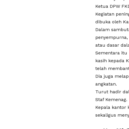
Ketua DPW FKD
Kegiatan penin
dibuka oleh K
Dalam sambuta
penyempurna, 
atau dasar da
Sementara itu 
kasih kepada 
telah membant
Dia juga melap
angkatan.
Turut hadir d
Staf Kemenag.
Kepala kantor
sekaligus meny