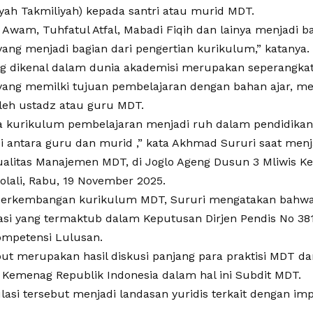
yah Takmiliyah) kepada santri atau murid MDT.
l Awam, Tuhfatul Atfal, Mabadi Fiqih dan lainya menjadi 
ang menjadi bagian dari pengertian kurikulum,” katanya.
g dikenal dalam dunia akademisi merupakan seperangka
ang memilki tujuan pembelajaran dengan bahan ajar, me
leh ustadz atau guru MDT.
 kurikulum pembelajaran menjadi ruh dalam pendidikan 
si antara guru dan murid ,” kata Akhmad Sururi saat me
ualitas Manajemen MDT, di Joglo Ageng Dusun 3 Mliwis 
lali, Rabu, 19 November 2025.
erkembangan kurikulum MDT, Sururi mengatakan bahwa 
asi yang termaktub dalam Keputusan Dirjen Pendis No 38
ompetensi Lulusan.
but merupakan hasil diskusi panjang para praktisi MDT d
leh Kemenag Republik Indonesia dalam hal ini Subdit MDT.
lasi tersebut menjadi landasan yuridis terkait dengan i