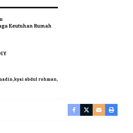
ku
Jaga Keutuhan Rumah
DIY
madin
kyai abdul rohman