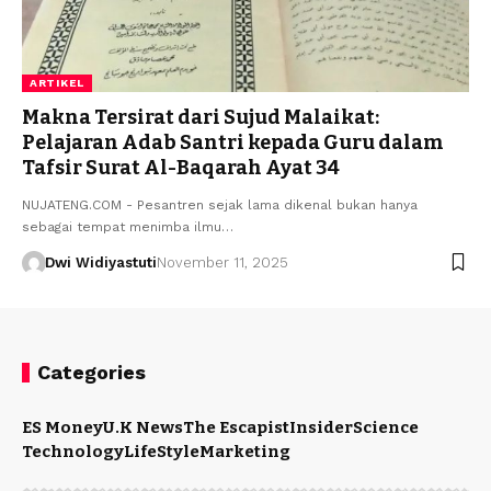
ARTIKEL
Makna Tersirat dari Sujud Malaikat:
Pelajaran Adab Santri kepada Guru dalam
Tafsir Surat Al-Baqarah Ayat 34
NUJATENG.COM - Pesantren sejak lama dikenal bukan hanya
sebagai tempat menimba ilmu…
Dwi Widiyastuti
November 11, 2025
Categories
ES Money
U.K News
The Escapist
Insider
Science
Technology
LifeStyle
Marketing