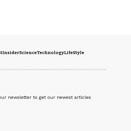
t
Insider
Science
Technology
LifeStyle
S
our newsletter to get our newest articles