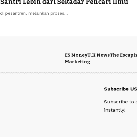
Santri Lebih dari Sekadar Pencari Ilmu
di pesantren, melainkan proses…
ES Money
U.K News
The Escapis
Marketing
Subscribe U
Subscribe to 
instantly!