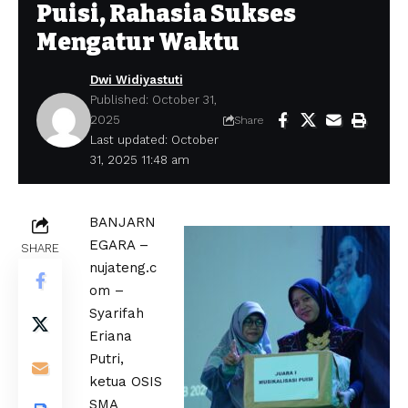
Puisi, Rahasia Sukses
Mengatur Waktu
Dwi Widiyastuti
Published: October 31,
2025
Share
Last updated: October
31, 2025 11:48 am
BANJARN
EGARA –
SHARE
nujateng.c
om –
Syarifah
Eriana
Putri,
ketua OSIS
SMA