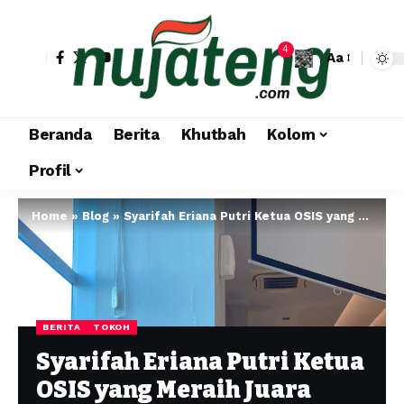
4
Aa
Beranda
Berita
Khutbah
Kolom
Profil
Home
»
Blog
»
Syarifah Eriana Putri Ketua OSIS yang Meraih Juara Puisi, Rahasia Sukses Mengatur Waktu
BERITA
TOKOH
Syarifah Eriana Putri Ketua
OSIS yang Meraih Juara