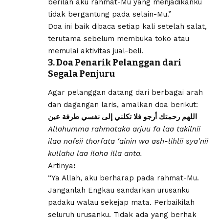
berilah aku rahmat-Mu yang menjadikanku
tidak bergantung pada selain-Mu.”
Doa ini baik dibaca setiap kali setelah salat,
terutama sebelum membuka toko atau
memulai aktivitas jual-beli.
3. Doa Penarik Pelanggan dari
Segala Penjuru
Agar pelanggan datang dari berbagai arah
dan dagangan laris, amalkan doa berikut:
اللهم رحمتك أرجو فلا تكلني إلى نفسي طرفة عين
Allahumma rahmataka arjuu fa laa takilnii
ilaa nafsii thorfata ‘ainin wa ash-lihlii sya’nii
kullahu laa ilaha illa anta.
Artinya
:
“Ya Allah, aku berharap pada rahmat-Mu.
Janganlah Engkau sandarkan urusanku
padaku walau sekejap mata. Perbaikilah
seluruh urusanku. Tidak ada yang berhak