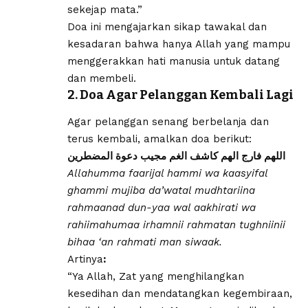
sekejap mata.”
Doa ini mengajarkan sikap tawakal dan
kesadaran bahwa hanya Allah yang mampu
menggerakkan hati manusia untuk datang
dan membeli.
2. Doa Agar Pelanggan Kembali Lagi
Agar pelanggan senang berbelanja dan
terus kembali, amalkan doa berikut:
اللهم فارج الهم كاشف الغم مجيب دعوة المضطرين
Allahumma faarijal hammi wa kaasyifal
ghammi mujiba da’watal mudhtariina
rahmaanad dun-yaa wal aakhirati wa
rahiimahumaa irhamnii rahmatan tughniinii
bihaa ‘an rahmati man siwaak.
Artinya
:
“Ya Allah, Zat yang menghilangkan
kesedihan dan mendatangkan kegembiraan,