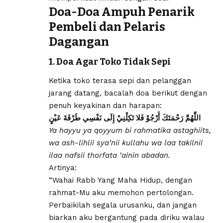
Doa-Doa Ampuh Penarik
Pembeli dan Pelaris
Dagangan
1. Doa Agar Toko Tidak Sepi
Ketika toko terasa sepi dan pelanggan
jarang datang, bacalah doa berikut dengan
penuh keyakinan dan harapan:
اللَّهُمَّ رَحْمَتَكَ أَرْجُوْ فَلا تَكِلْنِيْ إِلَى نَفْسِي طَرْفَةَ عَيْنٍ
Ya hayyu ya qoyyum bi rahmatika astaghiits,
wa ash-lihlii sya’nii kullahu wa laa takilnii
ilaa nafsii thorfata ‘ainin abadan.
Artinya:
“Wahai Rabb Yang Maha Hidup, dengan
rahmat-Mu aku memohon pertolongan.
Perbaikilah segala urusanku, dan jangan
biarkan aku bergantung pada diriku walau