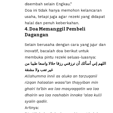
disembah selain Engkau.”
Doa ini tidak hanya memohon kelancaran
usaha, tetapi juga agar rezeki yang didapat
halal dan penuh keberkahan.
4. Doa Memanggil Pembeli
Dagangan
Selain berusaha dengan cara yang jujur dan
inovatif, bacalah doa berikut untuk
membuka pintu rezeki seluas-luasnya:
اللهم إني أسألك أن ترزقني رزقا حلالا واسعا طيبا من
غير تعب ولا مشقة
Allahumma innii as aluka an tarzuqanii
rizqan halaalan waasi’an thayyiban min
ghairi ta’bin wa laa masyaqqatin wa laa
dhairin wa laa nashabin innaka ‘alaa kulli
syaiin qadiir.
Artinya: