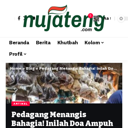
5
Aa
Beranda
Berita
Khutbah
Kolom
Profil
Home
»
Blog
»
Pedagang Menangis Bahagia! Inilah Doa Ampuh Penarik Pembeli dari Segala Penjuru, Dijamin Dagangan Laris Manis!
ARTIKEL
Pedagang Menangis
Bahagia! Inilah Doa Ampuh