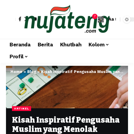
7
Aa
Beranda
Berita
Khutbah
Kolom
Profil
Home
»
Blog
»
Kisah Inspiratif Pengusaha Muslim yang Menolak Monopoli Pangan Demi Keberkahan
ARTIKEL
Kisah Inspiratif Pengusaha
Muslim yang Menolak