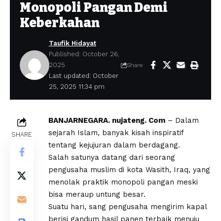
Monopoli Pangan Demi
Keberkahan
Taufik Hidayat
Published: October 26,
2025
Share
Last updated: October
25, 2025 11:34 pm
BANJARNEGARA. nujateng. Com
– Dalam
sejarah Islam, banyak kisah inspiratif
SHARE
tentang kejujuran dalam berdagang.
Salah satunya datang dari seorang
pengusaha muslim di kota Wasith, Iraq, yang
menolak praktik monopoli pangan meski
bisa meraup untung besar.
Suatu hari, sang pengusaha mengirim kapal
berisi gandum hasil panen terbaik menuju