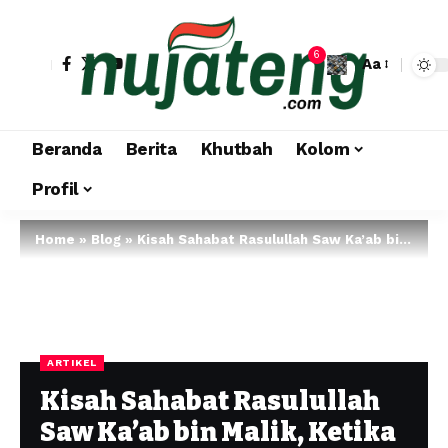
6
Aa
Beranda
Berita
Khutbah
Kolom
Profil
Home
»
Blog
»
Kisah Sahabat Rasulullah Saw Ka’ab bin Malik, Ketika Kejujuran Membuka Pintu Tobat yang Lama dinanti
ARTIKEL
Kisah Sahabat Rasulullah
Saw Ka’ab bin Malik, Ketika