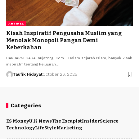
ARTIKEL
Kisah Inspiratif Pengusaha Muslim yang
Menolak Monopoli Pangan Demi
Keberkahan
BANJARNEGARA. nujateng. Com - Dalam sejarah Islam, banyak kisah
inspiratif tentang kejujuran…
Taufik Hidayat
October 26, 2025
Categories
ES Money
U.K News
The Escapist
Insider
Science
Technology
LifeStyle
Marketing