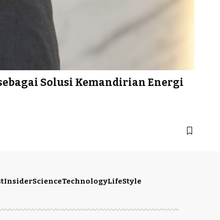
 sebagai Solusi Kemandirian Energi
t
Insider
Science
Technology
LifeStyle