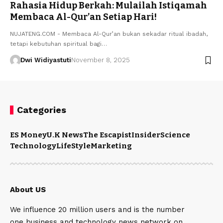
Rahasia Hidup Berkah: Mulailah Istiqamah
Membaca Al-Qur’an Setiap Hari!
NUJATENG.COM - Membaca Al-Qur’an bukan sekadar ritual ibadah,
tetapi kebutuhan spiritual bagi…
Dwi Widiyastuti
November 8, 2025
Categories
ES Money
U.K News
The Escapist
Insider
Science
Technology
LifeStyle
Marketing
About US
We influence 20 million users and is the number
one business and technology news network on