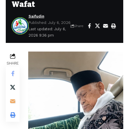
Wafat
Saifudin
Published: July 6, 2026
Share
Last updated: July 6,
2026 9:36 pm
SHARE