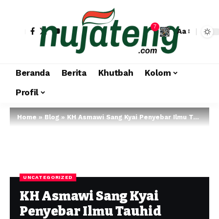
7
Aa
Beranda
Berita
Khutbah
Kolom
Profil
Home
»
Blog
»
KH Asmawi Sang Kyai Penyebar Ilmu Tauhid Wafat
UNCATEGORIZED
KH Asmawi Sang Kyai
Penyebar Ilmu Tauhid