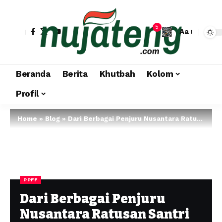
5
Aa
Beranda
Berita
Khutbah
Kolom
Profil
Home
»
Blog
»
Dari Berbagai Penjuru Nusantara Ratusan Santri Baru Datang Ke PPFF
PPFF
Dari Berbagai Penjuru
Nusantara Ratusan Santri