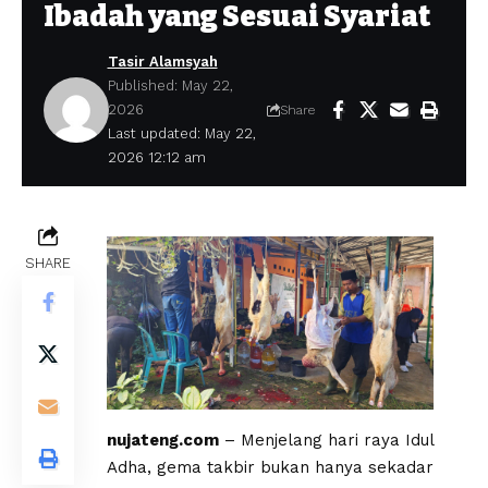
Ibadah yang Sesuai Syariat
Tasir Alamsyah
Published: May 22,
2026
Share
Last updated: May 22,
2026 12:12 am
SHARE
nujateng.com
– ​Menjelang hari raya Idul
Adha, gema takbir bukan hanya sekadar