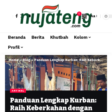
5
Aa
Beranda
Berita
Khutbah
Kolom
Profil
Home
»
Blog
»
Panduan Lengkap Kurban: Raih Keberkahan dengan Ibadah yang Sesuai Syariat
ARTIKEL
Panduan Lengkap Kurban:
Raih Keberkahan dengan