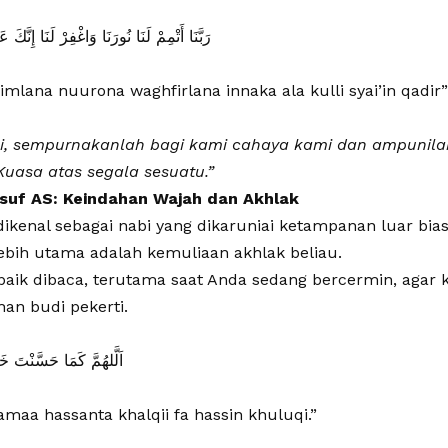
رَبَّنَا أَتْمِمْ لَنَا نُورَنَا وَاغْفِرْ لَنَا إِنَّك
mlana nuurona waghfirlana innaka ala kulli syai’in qadir”
i, sempurnakanlah bagi kami cahaya kami dan ampunila
uasa atas segala sesuatu.”
usuf AS: Keindahan Wajah dan Akhlak
dikenal sebagai nabi yang dikaruniai ketampanan luar bias
bih utama adalah kemuliaan akhlak beliau.
 baik dibaca, terutama saat Anda sedang bercermin, agar
an budi pekerti.
اَلَّلهُمَّ كَمَا حَسَّنْتَ خ
aa hassanta khalqii fa hassin khuluqi.”