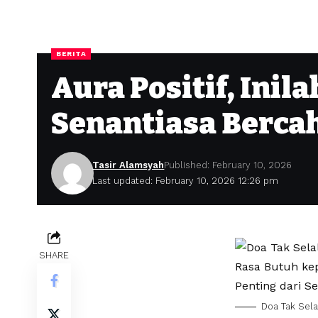
BERITA
Aura Positif, Ini
Senantiasa Berca
Tasir Alamsyah
Published: February 10, 2026
Last updated: February 10, 2026 12:26 pm
SHARE
Doa Tak Sela