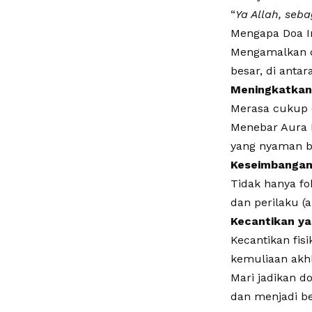
​“
Ya Allah, seb
Mengapa Doa In
Mengamalkan do
besar, di antar
Meningkatkan 
Merasa cukup d
Menebar Aura 
yang nyaman ba
Keseimbangan
Tidak hanya fo
dan perilaku (a
Kecantikan ya
Kecantikan fi
kemuliaan akhl
Mari jadikan d
dan menjadi be