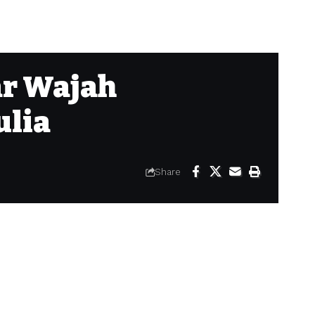
ar Wajah
ulia
Share