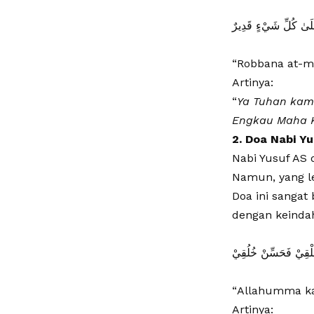
َ عَلَىٰ كُلِّ شَيْءٍ قَدِيرٌ
“Robbana at-mi
​Artinya:
​“
Ya Tuhan kam
Engkau Maha K
2. Doa Nabi Y
Nabi Yusuf AS 
Namun, yang le
Doa ini sangat
dengan keindah
َلْقِيْ فَحَسِّنْ خُلُقِيْ
“Allahumma kam
​Artinya: