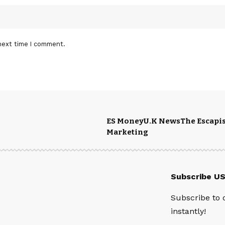
next time I comment.
ES Money
U.K News
The Escapis
Marketing
Subscribe U
Subscribe to 
instantly!