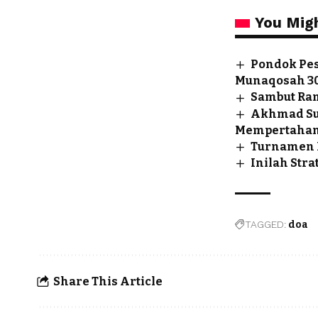
You Migh
Pondok Pes
Munaqosah 30
Sambut Ram
Akhmad Sur
Mempertahank
Turnamen B
Inilah Str
TAGGED:
doa
Share This Article