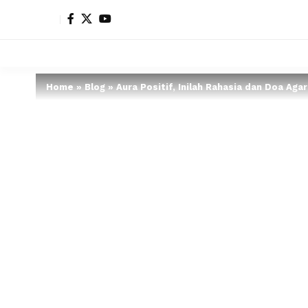
Home
»
Blog
»
Aura Positif, Inilah Rahasia dan Doa Ag