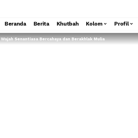
Beranda
Berita
Khutbah
Kolom
Profil
ar Wajah Senantiasa Bercahaya dan Berakhlak Mulia