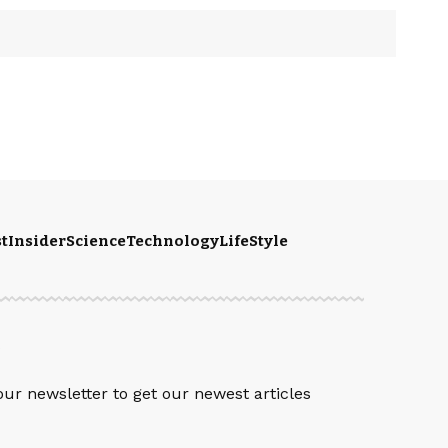
t
Insider
Science
Technology
LifeStyle
S
our newsletter to get our newest articles