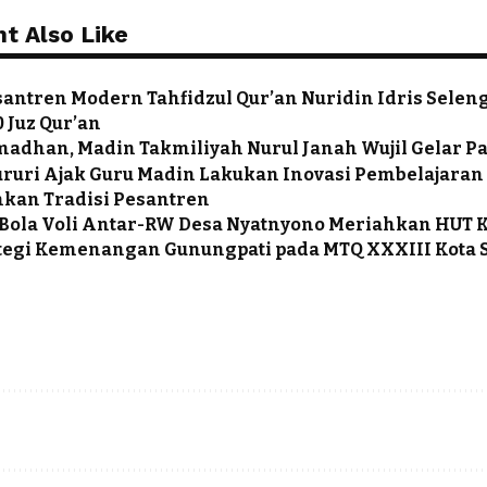
t Also Like
antren Modern Tahfidzul Qur’an Nuridin Idris Selen
 Juz Qur’an
adhan, Madin Takmiliyah Nurul Janah Wujil Gelar Pa
uri Ajak Guru Madin Lakukan Inovasi Pembelajaran
an Tradisi Pesantren
ola Voli Antar-RW Desa Nyatnyono Meriahkan HUT 
ategi Kemenangan Gunungpati pada MTQ XXXIII Kota