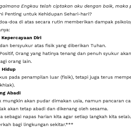
agaimana Engkau telah ciptakan aku dengan baik, maka p
i Penting untuk Kehidupan Sehari-hari?
a-doa di atas secara rutin memberikan dampak psikologi
anya:
Kepercayaan Diri
an bersyukur atas fisik yang diberikan Tuhan.
Positif, Orang yang hatinya tenang dan penuh syukur ak
gi orang lain.
 Hidup
kus pada penampilan luar (fisik), tetapi juga terus mempe
khlak).
ng Abadi
sik mungkin akan pudar dimakan usia, namun pancaran c
ak akan tetap abadi dan dikenang oleh sesama.
oa sebagai napas harian kita agar setiap langkah kita sel
rkah bagi lingkungan sekitar.***