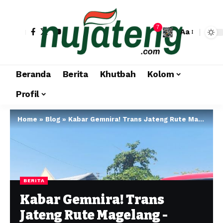
7
Aa
Beranda
Berita
Khutbah
Kolom
Profil
Home
»
Blog
»
Kabar Gemnira! Trans Jateng Rute Magelang -Temanggung Segera Mengaspal
BERITA
Kabar Gemnira! Trans
Jateng Rute Magelang -