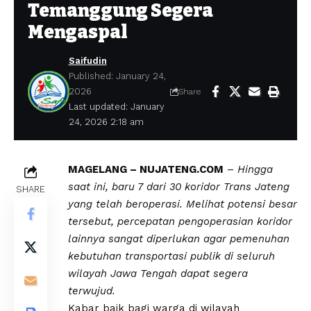
Temanggung Segera
Mengaspal
Saifudin
Published: January 24,
2026
Share
Last updated: January
24, 2026 2:18 am
MAGELANG – NUJATENG.COM
–
Hingga
saat ini, baru 7 dari 30 koridor Trans Jateng
SHARE
yang telah beroperasi. Melihat potensi besar
tersebut, percepatan pengoperasian koridor
lainnya sangat diperlukan agar pemenuhan
kebutuhan transportasi publik di seluruh
wilayah Jawa Tengah dapat segera
terwujud.
Kabar baik bagi warga di wilayah