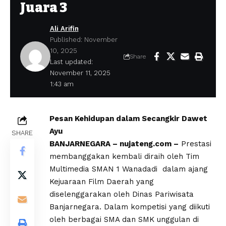
Juara 3
Ali Arifin
Published: November
10, 2025
Share
Last updated:
November 11, 2025
1:43 am
Pesan Kehidupan dalam Secangkir Dawet
Ayu
SHARE
‎BANJARNEGARA – nujateng.com –
Prestasi
membanggakan kembali diraih oleh Tim
Multimedia SMAN 1 Wanadadi dalam ajang
Kejuaraan Film Daerah yang
diselenggarakan oleh Dinas Pariwisata
Banjarnegara. Dalam kompetisi yang diikuti
oleh berbagai SMA dan SMK unggulan di