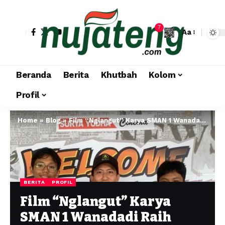
7
Aa
Beranda
Berita
Khutbah
Kolom
Profil
Home
»
Blog
»
Film “Nglangut” Karya SMAN 1 Wanadadi Raih Juara 3
BERITA
PROFIL
Film “Nglangut” Karya
SMAN 1 Wanadadi Raih