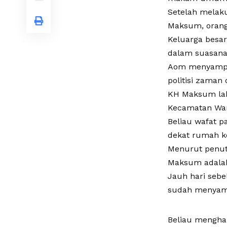
Setelah melak
Maksum, orang
Keluarga besa
dalam suasana 
Aom menyampai
politisi zaman 
KH Maksum lah
Kecamatan Wan
Beliau wafat 
dekat rumah ke
Menurut penutu
Maksum adalah
Jauh hari seb
sudah menyamp
Beliau mengha