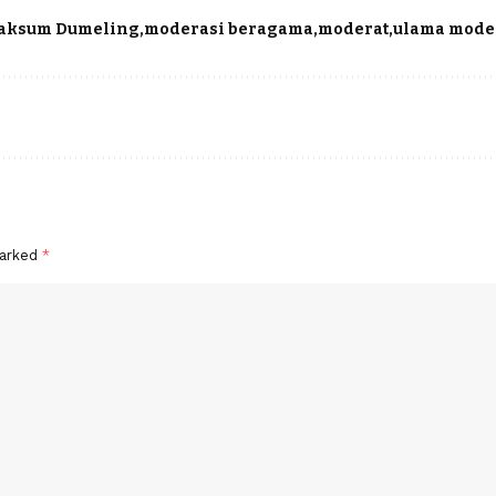
aksum Dumeling
moderasi beragama
moderat
ulama mode
marked
*