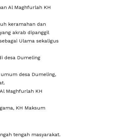
man Al Maghfurlah KH
nuh keramahan dan
yang akrab dipanggil
ebagai Ulama sekaligus
i desa Dumeling
n umum desa Dumeling,
t.
 Al Maghfurlah KH
ragama, KH Maksum
ngah tengah masyarakat.