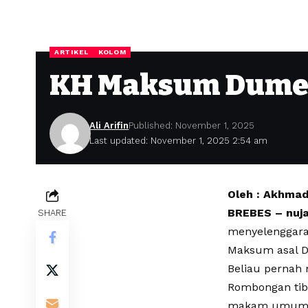
ARTIKEL
KOLOM
KH Maksum Dumel
Ali Arifin
Published: November 1, 2025
Last updated: November 1, 2025 2:54 am
Oleh : Akhmad
BREBES – nuj
SHARE
menyelenggara
Maksum asal D
Beliau pernah
Rombongan tib
makam umum 