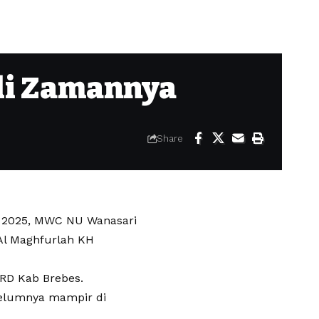
di Zamannya
Share
r 2025, MWC NU Wanasari
Al Maghfurlah KH
RD Kab Brebes.
elumnya mampir di