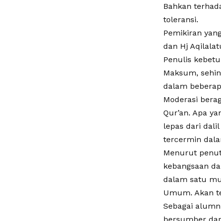
Bahkan terhad
toleransi.
Pemikiran yang
dan Hj Aqilala
Penulis kebetu
Maksum, sehin
dalam beberap
Moderasi bera
Qur’an. Apa ya
lepas dari dali
tercermin dala
Menurut penut
kebangsaan da
dalam satu mu
Umum. Akan tet
Sebagai alumn
bersumber dari