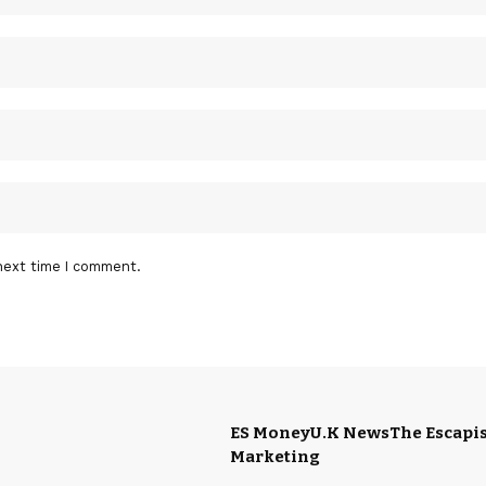
next time I comment.
ES Money
U.K News
The Escapis
Marketing