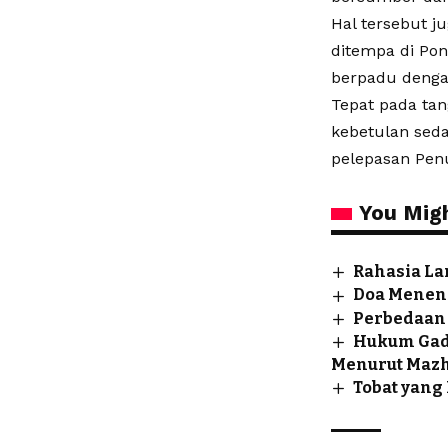
Hal tersebut j
ditempa di Pon
berpadu deng
Tepat pada tang
kebetulan seda
pelepasan Penu
You Migh
Rahasia La
Doa Menena
Perbedaan 
Hukum Gado
Menurut Mazha
Tobat yang 