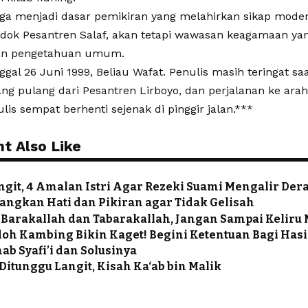
uga menjadi dasar pemikiran yang melahirkan sikap moder
dok Pesantren Salaf, akan tetapi wawasan keagamaan yang
an pengetahuan umum.
gal 26 Juni 1999, Beliau Wafat. Penulis masih teringat saa
ng pulang dari Pesantren Lirboyo, dan perjalanan ke arah
lis sempat berhenti sejenak di pinggir jalan.***
t Also Like
ngit, 4 Amalan Istri Agar Rezeki Suami Mengalir Der
ngkan Hati dan Pikiran agar Tidak Gelisah
Barakallah dan Tabarakallah, Jangan Sampai Kelir
h Kambing Bikin Kaget! Begini Ketentuan Bagi Has
b Syafi’i dan Solusinya
Ditunggu Langit, Kisah Ka‘ab bin Malik