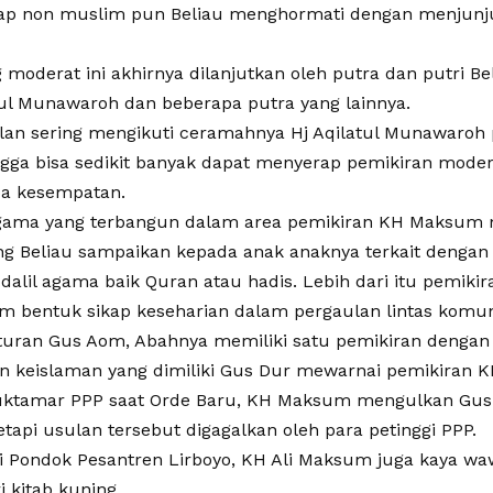
ap non muslim pun Beliau menghormati dengan menjunju
 moderat ini akhirnya dilanjutkan oleh putra dan putri B
tul Munawaroh dan beberapa putra yang lainnya.
lan sering mengikuti ceramahnya Hj Aqilatul Munawaroh
gga bisa sedikit banyak dapat menyerap pemikiran moder
a kesempatan.
gama yang terbangun dalam area pemikiran KH Maksum 
ng Beliau sampaikan kepada anak anaknya terkait dengan
l dalil agama baik Quran atau hadis. Lebih dari itu pemik
m bentuk sikap keseharian dalam pergaulan lintas komun
uran Gus Aom, Abahnya memiliki satu pemikiran dengan 
n keislaman yang dimiliki Gus Dur mewarnai pemikiran 
ktamar PPP saat Orde Baru, KH Maksum mengulkan Gus 
api usulan tersebut digagalkan oleh para petinggi PPP.
i Pondok Pesantren Lirboyo, KH Ali Maksum juga kaya w
 kitab kuning.