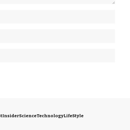
t
Insider
Science
Technology
LifeStyle