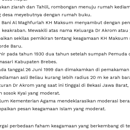
ukan ziarah dan Tahlil, rombongan menuju rumah kedia
 desa meyebutnya dengan rumah buku.
r Bani Al Maghfurlah KH Maksum menyambut dengan pe
keakraban. Mewakili atas nama Keluarga Dr Akrom atau 
kan sekilas pemikiran tentang keagamaan KH Maksum s
orde Baru.
ir pada tahun 1930 dua tahun setelah sumpah Pemuda d
asari Kabupaten Brebes.
pada tanggal 26 Juni 1999 dan dimakamkan di pemakama
diaman asli Beliau kurang lebih radius 20 m ke arah bara
ran Dr Akrom yang saat ini tinggal di Bekasi Jawa Barat,
 sosok Kyai yang moderat.
elum Kementerian Agama mendeklarasikan moderasi be
aikan pesan keagamaan Islam yang moderat.
rgai perbedaan faham keagamaan yang berkembang di te