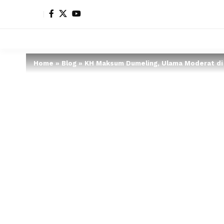
Home
»
Blog
»
KH Maksum Dumeling, Ulama Moderat d