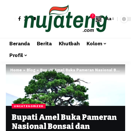
7
Aa
Beranda
Berita
Khutbah
Kolom
Profil
Home
»
Blog
»
Bupati Amel Buka Pameran Nasional Bonsai dan Exhibition Suiseki Banjarnegara 2025
UNCATEGORIZED
Bupati Amel Buka Pameran
Nasional Bonsai dan