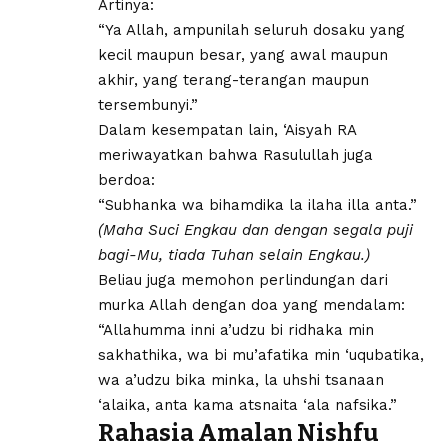
Artinya:
“Ya Allah, ampunilah seluruh dosaku yang
kecil maupun besar, yang awal maupun
akhir, yang terang-terangan maupun
tersembunyi.”
Dalam kesempatan lain, ‘Aisyah RA
meriwayatkan bahwa Rasulullah juga
berdoa:
“Subhanka wa bihamdika la ilaha illa anta.”
(Maha Suci Engkau dan dengan segala puji
bagi-Mu, tiada Tuhan selain Engkau.)
Beliau juga memohon perlindungan dari
murka Allah dengan doa yang mendalam:
“Allahumma inni a’udzu bi ridhaka min
sakhathika, wa bi mu’afatika min ‘uqubatika,
wa a’udzu bika minka, la uhshi tsanaan
‘alaika, anta kama atsnaita ‘ala nafsika.”
Rahasia Amalan Nishfu