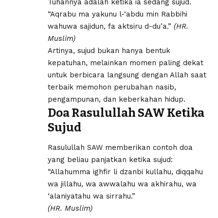
Tuhannya adalah ketika ia sedang sujud.
“Aqrabu ma yakunu l-‘abdu min Rabbihi
wahuwa sajidun, fa aktsiru d-du’a.”
(HR.
Muslim)
Artinya, sujud bukan hanya bentuk
kepatuhan, melainkan momen paling dekat
untuk berbicara langsung dengan Allah saat
terbaik memohon perubahan nasib,
pengampunan, dan keberkahan hidup.
Doa Rasulullah SAW Ketika
Sujud
Rasulullah SAW memberikan contoh doa
yang beliau panjatkan ketika sujud:
“Allahumma ighfir li dzanbi kullahu, diqqahu
wa jillahu, wa awwalahu wa akhirahu, wa
‘alaniyatahu wa sirrahu.”
(HR. Muslim)