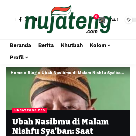
6
Aa
Beranda
Berita
Khutbah
Kolom
Profil
Home
»
Blog
»
Ubah Nasibmu di Malam Nishfu Sya’ban: Saat Terdekat dengan Allah untuk Menggapai Takdir Baru
UNCATEGORIZED
Ubah Nasibmu di Malam
Nishfu Sya’ban: Saat