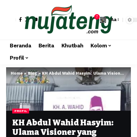
7
Aa
Beranda
Berita
Khutbah
Kolom
Profil
Home
»
Blog
»
KH Abdul Wahid Hasyim: Ulama Visioner yang Menyatukan Pesantren, Pendidikan, dan Kemerdekaan Indonesia
PROFIL
KH Abdul Wahid Hasyim:
Ulama Visioner yang