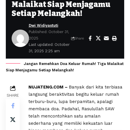
Malaikat Siap Menjagamu
Setiap Melangkah!
Dwi Widiyastuti
Published: October 31,
2025
Share
Last updated: October
31, 2025 2:25 am
Jangan Remehkan Doa Keluar Rumah! Tiga Malaikat
Siap Menjagamu Setiap Melangkah!
NUJATENG.COM –
Banyak dari kita terbiasa
langsung beraktivitas begitu keluar rumah
SHARE
terburu-buru, lupa berpamitan, apalagi
membaca doa. Padahal, Rasulullah SAW
telah mencontohkan satu amalan
sederhana yang memiliki kekuatan luar