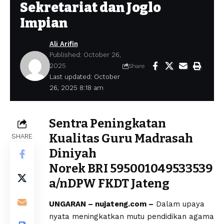
Sekretariat dan Joglo
Impian
Ali Arifin
Published: October 26,
2025
Share
Last updated: October
26, 2025 8:18 am
Sentra Peningkatan
Kualitas Guru Madrasah
SHARE
Diniyah
Norek BRI 595001049533539
a/nDPW FKDT Jateng
UNGARAN – nujateng.com –
Dalam upaya
nyata meningkatkan mutu pendidikan agama