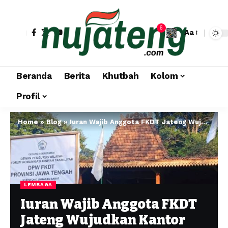
6
Aa
Beranda
Berita
Khutbah
Kolom
Profil
Home
»
Blog
»
Iuran Wajib Anggota FKDT Jateng Wujudkan Kantor Sekretariat dan Joglo Impian
LEMBAGA
Iuran Wajib Anggota FKDT
Jateng Wujudkan Kantor