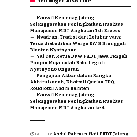
You Might Also Like
Kanwil Kemenag Jateng
Selenggarakan Peningkatkan Kualitas
Manajemen MDT Angkatan 1 di Brebes
Nyadran, Tradisi dari Leluhur yang
Terus diabadikan Warga RW 8 Branggah
Blanten Nyatnyono
Yai Dur, Ketua DPW FKDT Jawa Tengah
Pimpin Mujahadah Rabu Legi di
Nyatnyono Ungaran
Pengajian Akbar dalam Rangka
Akhirulsanah, Khotmil Qur’an TPQ
Roudlotul Abdin Balnten
Kanwil Kemenag Jateng
Selenggarakan Peningkatkan Kualitas
Manajemen MDT Angkatan ke 4
TAGGED:
Abdul Rahman
fkdt
FKDT Jateng