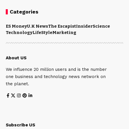
Categories
ES Money
U.K News
The Escapist
Insider
Science
Technology
LifeStyle
Marketing
About US
We influence 20 million users and is the number
one business and technology news network on
the planet.
Subscribe US