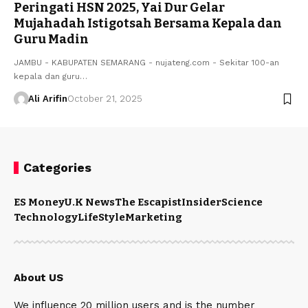
Peringati HSN 2025, Yai Dur Gelar
Mujahadah Istigotsah Bersama Kepala dan
Guru Madin
JAMBU - KABUPATEN SEMARANG - nujateng.com - Sekitar 100-an
kepala dan guru…
Ali Arifin
October 21, 2025
Categories
ES Money
U.K News
The Escapist
Insider
Science
Technology
LifeStyle
Marketing
About US
We influence 20 million users and is the number