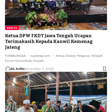
BERITA
Ketua DPW FKDT Jawa Tengah Ucapan
Terimakasih Kepada Kanwil Kemenag
Jateng
PURBALINGGA - nujateng.com - - Ketua Dewan Pengurus Wilayah
Forum Komunikasi Diniyah…
Ali Arifin
November 7, 2025