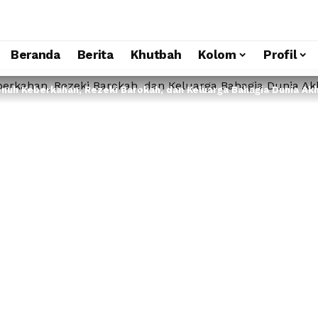
Beranda
Berita
Khutbah
Kolom
Profil
nuh Keberkahan, Rezeki Barokah, dan Keluarga Bahagia Dunia Akh