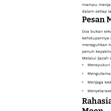
mampu menjalan
dalam setiap l
Pesan M
Doa bukan sek
kehidupannya 
meneguhkan hu
penuh keyakin
Melalui ijazah 
Mensyukuri 
Mengutamak
Menjaga ked
Menyelarask
Rahasi