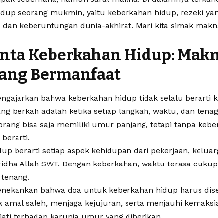
dup seorang mukmin, yaitu keberkahan hidup, rezeki yan
 dan keberuntungan dunia-akhirat. Mari kita simak makn
nta Keberkahan Hidup: Makna
ang Bermanfaat
gajarkan bahwa keberkahan hidup tidak selalu berarti k
ang berkah adalah ketika setiap langkah, waktu, dan ten
orang bisa saja memiliki umur panjang, tetapi tanpa kebe
berarti.
up berarti setiap aspek kehidupan dari pekerjaan, keluar
idha Allah SWT. Dengan keberkahan, waktu terasa cukup,
 tenang.
ekankan bahwa doa untuk keberkahan hidup harus diser
amal saleh, menjaga kejujuran, serta menjauhi kemaksia
jati terhadap karunia umur yang diberikan.