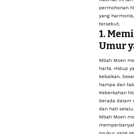
permohonan hi
yang harmonis,
tersebut.
1. Memi
Umur y
Mbah Moen men
harta. Hidup y
kebaikan. Sese
hampa dan tak 
Keberkahan hid
berada dalam r
dan hati selalu
Mbah Moen men
memperbanyak 
syukur yang se