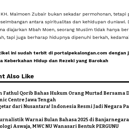
ri KH. Maimoen Zubair bukan sekadar permohonan, tetapi
eimbangan antara spiritualitas dan kehidupan duniawi
na diajarkan Mbah Moen, seorang Muslim tidak hanya be
h, tapi juga berharap hidupnya dipenuhi berkah, kedama
tikel ini sudah terbit di portalpekalongan.com dengan 
a Keberkahan Hidup dan Rezeki yang Barokah
t Also Like
in Fathul Qorib Bahas Hukum Orang Murtad Bersama Dr
amic Centre Jawa Tengah
getar dari Nusantara! Indonesia Resmi Jadi Negara Pa
Jurnalistik Warnai Bulan Bahasa 2025 di Banjarnegar
iologi Aswaja, MWC NU Wanasari Bentuk PERGUNU