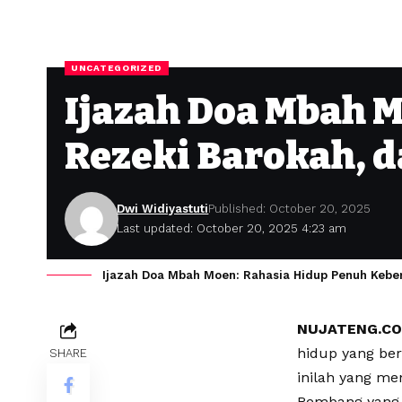
UNCATEGORIZED
Ijazah Doa Mbah 
Rezeki Barokah, d
Dwi Widiyastuti
Published: October 20, 2025
Last updated: October 20, 2025 4:23 am
Ijazah Doa Mbah Moen: Rahasia Hidup Penuh Keber
NUJATENG.C
hidup yang be
SHARE
inilah yang me
Rembang yang 