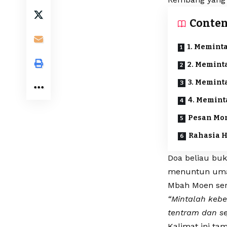
Conten
1. Memint
2. Memint
3. Memint
4. Memint
Pesan Mor
Rahasia H
Doa beliau buk
menuntun umat
Mbah Moen ser
“Mintalah kebe
tentram dan se
Kalimat ini ta