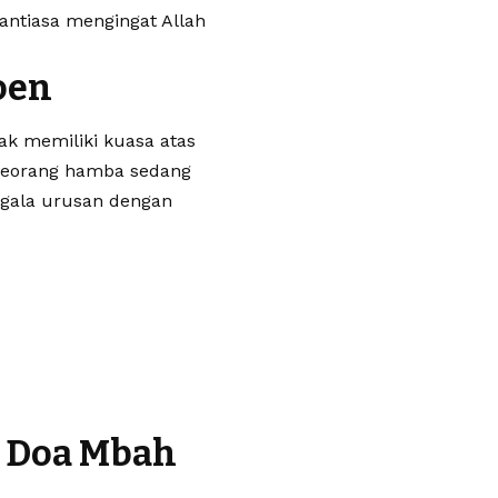
antiasa mengingat Allah
oen
k memiliki kuasa atas
seorang hamba sedang
gala urusan dengan
h Doa Mbah