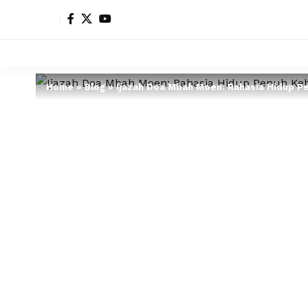
Home
»
Blog
»
Ijazah Doa Mbah Moen: Rahasia Hidup Pe