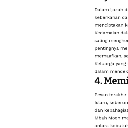
Dalam ijazah 
keberkahan dan
menciptakan k
Kedamaian dala
saling menghor
pentingnya me
memaafkan, se
Keluarga yang
dalam mendeka
4. Mem
Pesan terakhir
Islam, keberun
dan kebahagiaa
Mbah Moen me
antara kebutuh