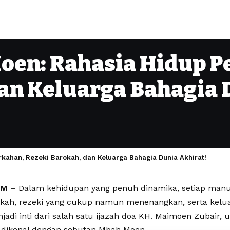
Moen: Rahasia Hidup 
an Keluarga Bahagia 
kahan, Rezeki Barokah, dan Keluarga Bahagia Dunia Akhirat!
OM –
Dalam kehidupan yang penuh dinamika, setiap man
rkah, rezeki yang cukup namun menenangkan, serta kelua
njadi inti dari salah satu ijazah doa KH. Maimoen Zubair, 
dikenal dengan sebutan Mbah Moen.