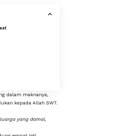
aat
yang dalam maknanya,
dukan kepada Allah SWT.
eluarga yang damai,
dung empat inti