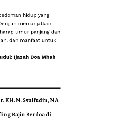
 pedoman hidup yang
. Dengan memanjatkan
rharap umur panjang dan
ian, dan manfaat untuk
judul: Ijazah Doa Mbah
. KH. M. Syaifudin, MA
ling Rajin Berdoa di
a