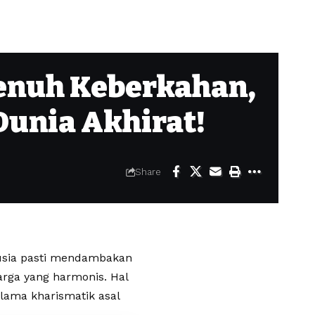
Penuh Keberkahan,
Dunia Akhirat!
Share
usia pasti mendambakan
rga yang harmonis. Hal
ulama kharismatik asal