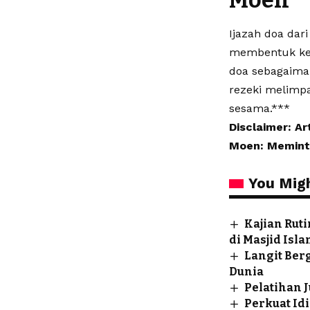
Moen
Ijazah doa da
membentuk kes
doa sebagaima
rezeki melimpa
sesama.***
Disclaimer: Ar
Moen: Memint
You Migh
Kajian Rut
di Masjid Isl
Langit Ber
Dunia
Pelatihan 
Perkuat Id