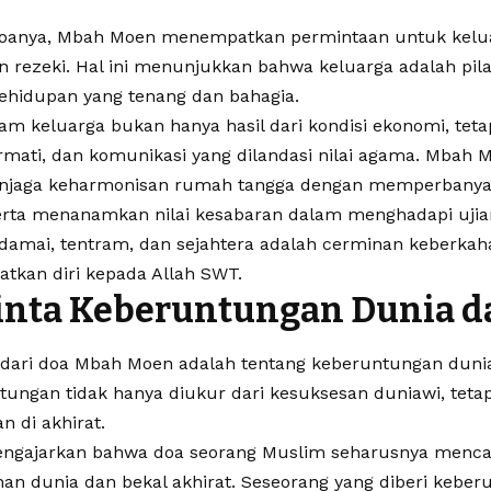
doanya, Mbah Moen menempatkan permintaan untuk kelua
 rezeki. Hal ini menunjukkan bahwa keluarga adalah pi
ehidupan yang tenang dan bahagia.
m keluarga bukan hanya hasil dari kondisi ekonomi, tetap
mati, dan komunikasi yang dilandasi nilai agama. Mbah
njaga keharmonisan rumah tangga dengan memperbanyak
rta menanamkan nilai kesabaran dalam menghadapi ujia
 damai, tentram, dan sejahtera adalah cerminan keberka
tkan diri kepada Allah SWT.
inta Keberuntungan Dunia d
 dari doa Mbah Moen adalah tentang keberuntungan dunia
tungan tidak hanya diukur dari kesuksesan duniawi, tetap
n di akhirat.
ngajarkan bahwa doa seorang Muslim seharusnya menc
an dunia dan bekal akhirat. Seseorang yang diberi keber