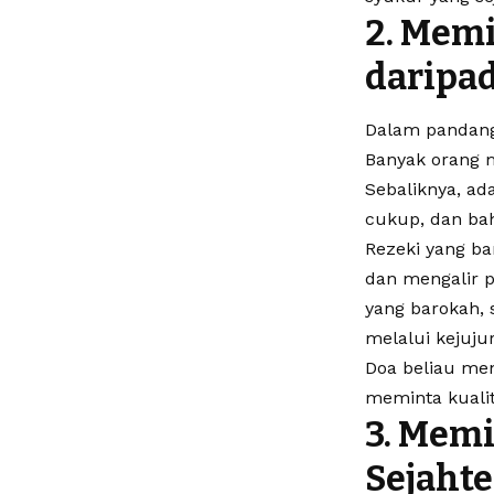
2. Memi
daripa
Dalam pandang
Banyak orang m
Sebaliknya, ad
cukup, dan bah
Rezeki yang b
dan mengalir 
yang barokah,
melalui kejujur
Doa beliau men
meminta kualit
3. Memi
Sejahte