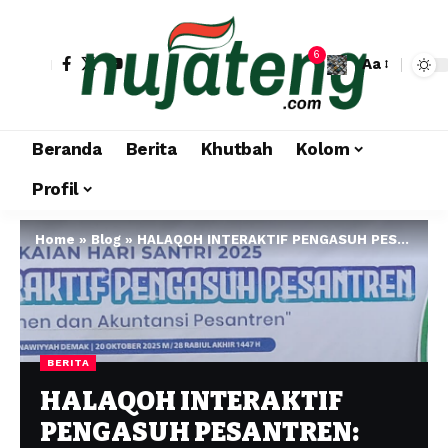
6
Aa
Beranda
Berita
Khutbah
Kolom
Profil
Home
»
Blog
»
HALAQOH INTERAKTIF PENGASUH PESANTREN: MANAJEMEN DAN AKUNTANSI PESANTREN
BERITA
HALAQOH INTERAKTIF
PENGASUH PESANTREN: