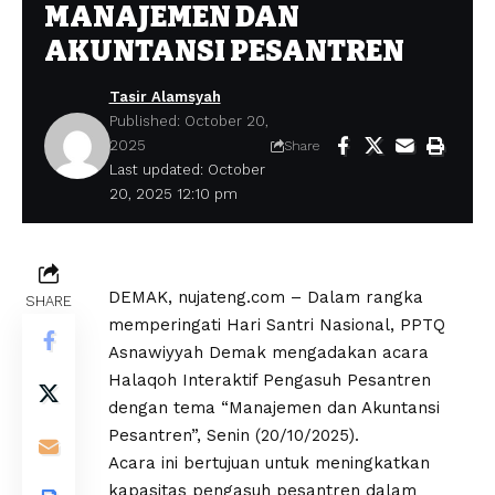
MANAJEMEN DAN
AKUNTANSI PESANTREN
Tasir Alamsyah
Published: October 20,
2025
Share
Last updated: October
20, 2025 12:10 pm
DEMAK, nujateng.com – Dalam rangka
SHARE
memperingati Hari Santri Nasional, PPTQ
Asnawiyyah Demak mengadakan acara
Halaqoh Interaktif Pengasuh Pesantren
dengan tema “Manajemen dan Akuntansi
Pesantren”, Senin (20/10/2025).
Acara ini bertujuan untuk meningkatkan
kapasitas pengasuh pesantren dalam