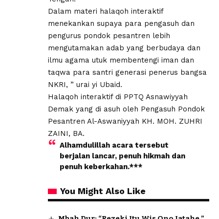
Dalam materi halaqoh interaktif
menekankan supaya para pengasuh dan
pengurus pondok pesantren lebih
mengutamakan adab yang berbudaya dan
ilmu agama utuk membentengi iman dan
taqwa para santri generasi penerus bangsa
NKRI, ” urai yi Ubaid.
Halaqoh interaktif di PPTQ Asnawiyyah
Demak yang di asuh oleh Pengasuh Pondok
Pesantren Al-Aswaniyyah KH. MOH. ZUHRI
ZAINI, BA.
Alhamdulillah acara tersebut
berjalan lancar, penuh hikmah dan
penuh keberkahan.***
You Might Also Like
Mbah Dur: “Rezeki Itu Wis Ono Jatahe,”