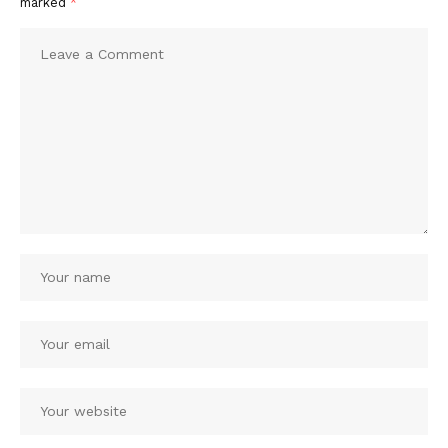
marked
*