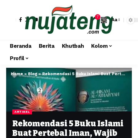
7
Aa
Beranda
Berita
Khutbah
Kolom
Profil
Home
»
Blog
»
Rekomendasi 5 Buku Islami Buat Pertebal Iman, Wajib Masuk Daftar Bacaan!
ARTIKEL
Rekomendasi 5 Buku Islami
Buat Pertebal Iman, Wajib