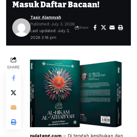
Masuk Daftar Bacaan!
Tasir Alamsyah
Published: July 3, 2026
Share
Last updated: July 3,
2026 3:16 pm
SHARE
nujateng.com
– Di tengah kesibukan dan