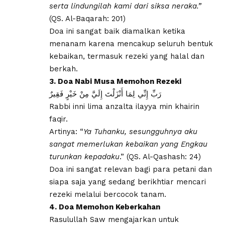
serta lindungilah kami dari siksa neraka.”
(QS. Al-Baqarah: 201)
Doa ini sangat baik diamalkan ketika
menanam karena mencakup seluruh bentuk
kebaikan, termasuk rezeki yang halal dan
berkah.
3. Doa Nabi Musa Memohon Rezeki
رَبِّ إِنِّي لِمَا أَنْزَلْتَ إِلَيَّ مِنْ خَيْرٍ فَقِيرٌ
Rabbi inni lima anzalta ilayya min khairin
faqir.
Artinya: “
Ya Tuhanku, sesungguhnya aku
sangat memerlukan kebaikan yang Engkau
turunkan kepadaku
.” (QS. Al-Qashash: 24)
Doa ini sangat relevan bagi para petani dan
siapa saja yang sedang berikhtiar mencari
rezeki melalui bercocok tanam.
4. Doa Memohon Keberkahan
Rasulullah Saw mengajarkan untuk