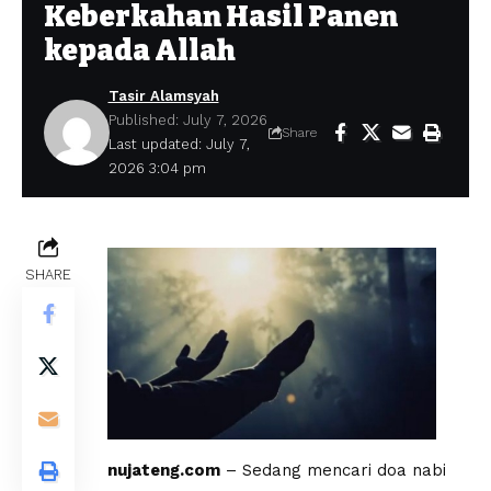
Keberkahan Hasil Panen
kepada Allah
Tasir Alamsyah
Published: July 7, 2026
Share
Last updated: July 7,
2026 3:04 pm
SHARE
nujateng.com
– Sedang mencari doa nabi