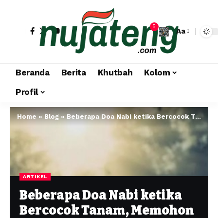
5
Aa
Beranda
Berita
Khutbah
Kolom
Profil
Home
»
Blog
»
Beberapa Doa Nabi ketika Bercocok Tanam, Memohon Keberkahan Hasil Panen kepada Allah
ARTIKEL
Beberapa Doa Nabi ketika
Bercocok Tanam, Memohon