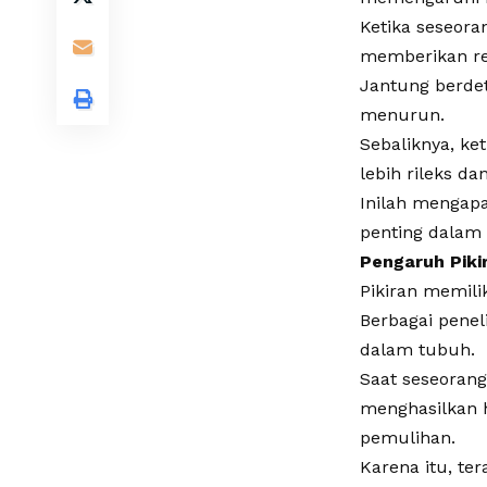
Ketika seseora
memberikan re
Jantung berdet
menurun.
Sebaliknya, ke
lebih rileks da
Inilah mengapa
penting dalam
Pengaruh Piki
Pikiran memilik
Berbagai penel
dalam tubuh.
Saat seseorang
menghasilkan
pemulihan.
Karena itu, te