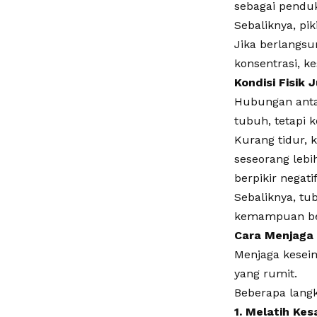
sebagai penduk
Sebaliknya, pi
Jika berlangsu
konsentrasi, k
Kondisi Fisik
Hubungan antar
tubuh, tetapi k
Kurang tidur, 
seseorang lebi
berpikir negatif
Sebaliknya, t
kemampuan berp
Cara Menjaga
Menjaga keseim
yang rumit.
Beberapa langk
1. Melatih Kes