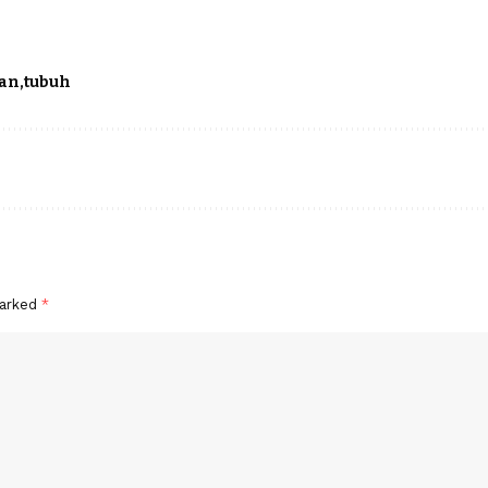
ran
tubuh
marked
*