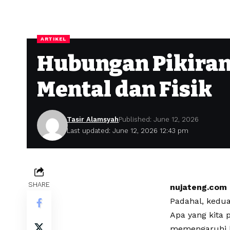
ARTIKEL
Hubungan Pikiran
Mental dan Fisik
Tasir Alamsyah
Published: June 12, 2026
Last updated: June 12, 2026 12:43 pm
SHARE
nujateng.com
Padahal, kedua
Apa yang kita 
memengaruhi ku