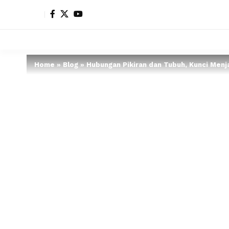
Home
»
Blog
»
Hubungan Pikiran dan Tubuh, Kunci Menj