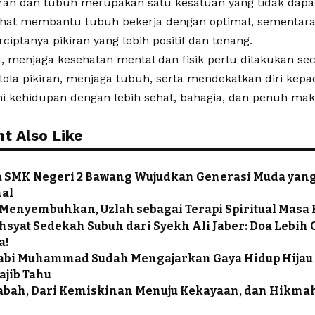
ran dan tubuh merupakan satu kesatuan yang tidak dapat
sehat membantu tubuh bekerja dengan optimal, sementara
iptanya pikiran yang lebih positif dan tenang.
u, menjaga kesehatan mental dan fisik perlu dilakukan s
la pikiran, menjaga tubuh, serta mendekatkan diri kepa
i kehidupan dengan lebih sehat, bahagia, dan penuh mak
t Also Like
a SMK Negeri 2 Bawang Wujudkan Generasi Muda yang 
nal
Menyembuhkan, Uzlah sebagai Terapi Spiritual Masa 
syat Sedekah Subuh dari Syekh Ali Jaber: Doa Lebih C
a!
abi Muhammad Sudah Mengajarkan Gaya Hidup Hijau S
ajib Tahu
labah, Dari Kemiskinan Menuju Kekayaan, dan Hikm