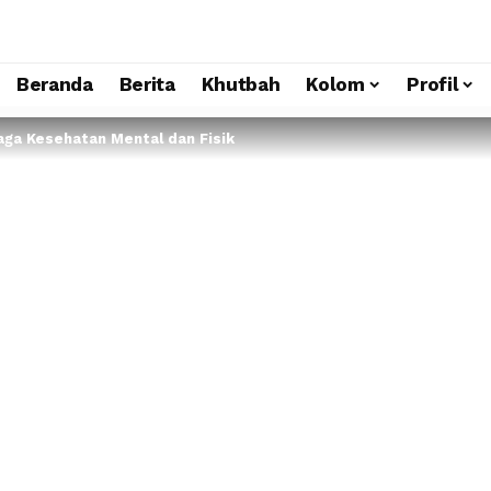
Beranda
Berita
Khutbah
Kolom
Profil
aga Kesehatan Mental dan Fisik