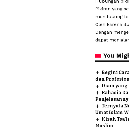
Hubungan piki
Pikiran yang 
mendukung terc
Oleh karena it
Dengan mengelo
dapat menjalan
You Migh
Begini Car
dan Profesio
Diam yang 
Rahasia Dah
Penjelasanny
Ternyata N
Umat Islam W
Kisah Tsa’
Muslim