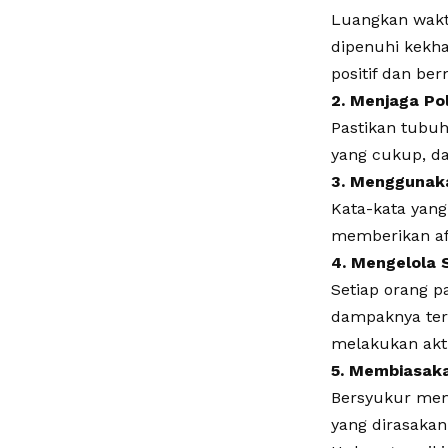
Luangkan waktu
dipenuhi kekha
positif dan be
2. Menjaga Po
Pastikan tubu
yang cukup, dan
3. Menggunaka
Kata-kata yang
memberikan af
4. Mengelola 
Setiap orang 
dampaknya terh
melakukan akti
5. Membiasak
Bersyukur mem
yang dirasakan