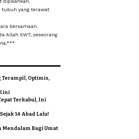
 dipisahkan.
 tubuh yang terawat
ecara bersamaan.
da Allah SWT, seseorang
na.***
Terampil, Optimis,
Kini
epat Terkabul, Ini
ejak 14 Abad Lalu!
ah Mendalam Bagi Umat