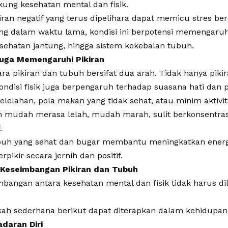
ung kesehatan mental dan fisik.
kiran negatif yang terus dipelihara dapat memicu stres be
ng dalam waktu lama, kondisi ini berpotensi memengaruhi 
esehatan jantung, hingga sistem kekebalan tubuh.
 Juga Memengaruhi Pikiran
a pikiran dan tubuh bersifat dua arah. Tidak hanya pik
ondisi fisik juga berpengaruh terhadap suasana hati dan p
kelelahan, pola makan yang tidak sehat, atau minim aktivi
h mudah merasa lelah, mudah marah, sulit berkonsentra
.
ubuh yang sehat dan bugar membantu meningkatkan energi
ikir secara jernih dan positif.
 Keseimbangan Pikiran dan Tubuh
bangan antara kesehatan mental dan fisik tidak harus d
ah sederhana berikut dapat diterapkan dalam kehidupan 
adaran Diri