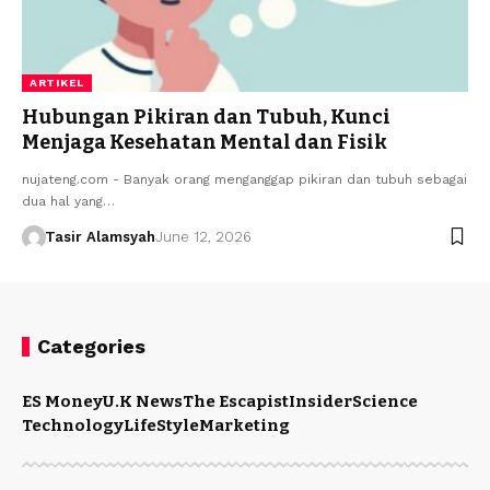
ARTIKEL
Hubungan Pikiran dan Tubuh, Kunci
Menjaga Kesehatan Mental dan Fisik
nujateng.com - Banyak orang menganggap pikiran dan tubuh sebagai
dua hal yang…
Tasir Alamsyah
June 12, 2026
Categories
ES Money
U.K News
The Escapist
Insider
Science
Technology
LifeStyle
Marketing