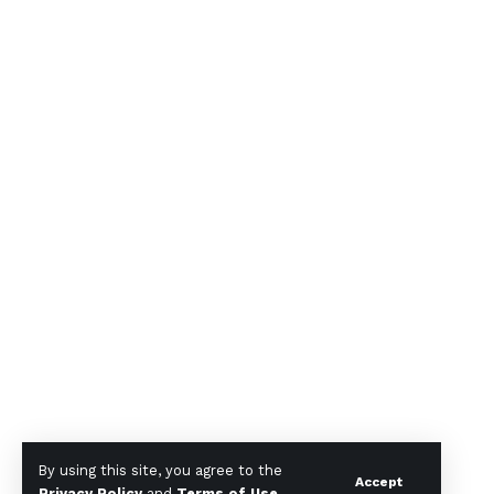
By using this site, you agree to the
Accept
Privacy Policy
and
Terms of Use
.