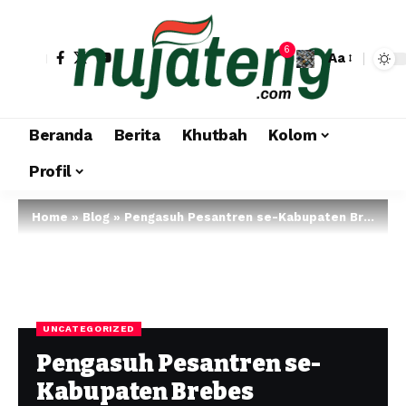
6
Aa
Beranda
Berita
Khutbah
Kolom
Profil
Home
»
Blog
»
Pengasuh Pesantren se-Kabupaten Brebes Deklarasikan Komitmen Pesantren Anti Kekerasan Seksual
UNCATEGORIZED
Pengasuh Pesantren se-
Kabupaten Brebes