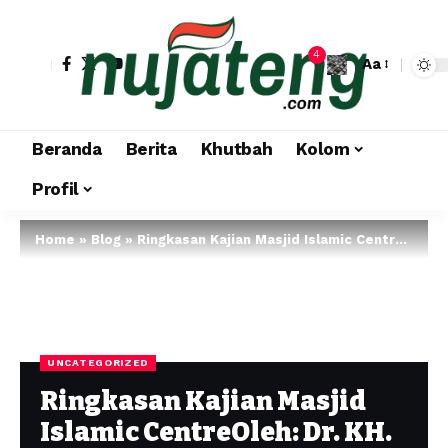
4
Aa
Beranda
Berita
Khutbah
Kolom
Profil
Home
»
Blog
»
Ringkasan Kajian Masjid Islamic CentreOleh: Dr. KH. Multazam Ahmad, MA
UNCATEGORIZED
Ringkasan Kajian Masjid
Islamic CentreOleh: Dr. KH.