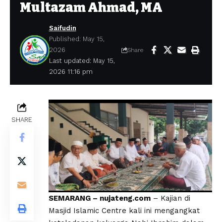
Multazam Ahmad, MA
Saifudin
Published: May 15,
2026
Share
Last updated: May 15,
2026 11:16 pm
SHARE
SEMARANG – nujateng.com
– Kajian di
Masjid Islamic Centre kali ini mengangkat