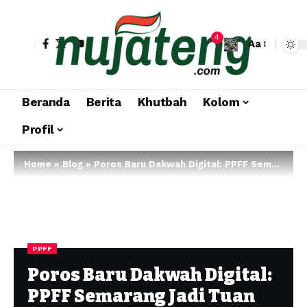
4
Aa
Beranda
Berita
Khutbah
Kolom
Profil
Home
»
Blog
»
Poros Baru Dakwah Digital: PPFF Semarang Jadi Tuan Rumah Temu Media Pesantren se-Jateng
PPFF
Poros Baru Dakwah Digital:
PPFF Semarang Jadi Tuan