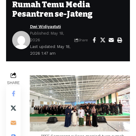
Rumah Temu Media
Pesantren se-Jateng
Dwi Widiyastuti
Published: May 18,
2026
Share
Last updated: May 18,
2026 1:47 am
SHARE