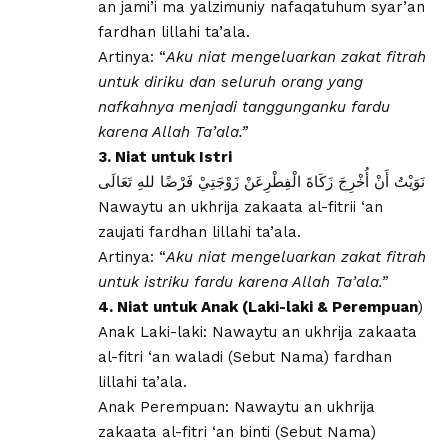
an jami’i ma yalzimuniy nafaqatuhum syar’an
fardhan lillahi ta’ala.
Artinya: “
Aku niat mengeluarkan zakat fitrah
untuk diriku dan seluruh orang yang
nafkahnya menjadi tanggunganku fardu
karena Allah Ta’ala.”
3. Niat untuk Istri
​ﻧَﻮَﻳْﺖُ ﺃَﻥْ ﺃُﺧْﺮِﺝَ ﺯَﻛَﺎﺓَ ﺍﻟْﻔِﻄْﺮِﻋَﻦْ ﺯَﻭْﺟَﺘِﻲْ ﻓَﺮْﺿًﺎ ﻟﻠﻪِ ﺗَﻌَﺎﻟَﻰ
Nawaytu an ukhrija zakaata al-fitrii ‘an
zaujati fardhan lillahi ta’ala.
Artinya: “
Aku niat mengeluarkan zakat fitrah
untuk istriku fardu karena Allah Ta’ala.”
4. Niat untuk Anak (Laki-laki & Perempuan
)
​Anak Laki-laki: Nawaytu an ukhrija zakaata
al-fitri ‘an waladi (Sebut Nama) fardhan
lillahi ta’ala.
​Anak Perempuan: Nawaytu an ukhrija
zakaata al-fitri ‘an binti (Sebut Nama)