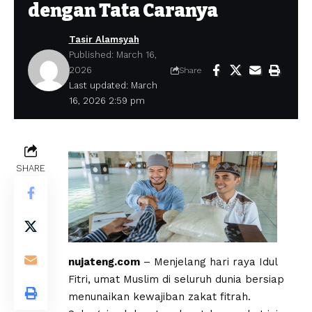
dengan Tata Caranya
Tasir Alamsyah
Published: March 16,
2026
Share
Last updated: March
16, 2026 2:59 pm
SHARE
nujateng.com
– Menjelang hari raya Idul
Fitri, umat Muslim di seluruh dunia bersiap
menunaikan kewajiban zakat fitrah.