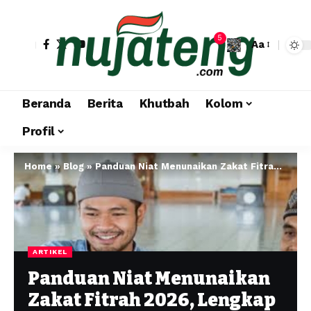
5
Aa
Beranda
Berita
Khutbah
Kolom
Profil
Home
»
Blog
»
Panduan Niat Menunaikan Zakat Fitrah 2026, Lengkap dengan Tata Caranya
ARTIKEL
Panduan Niat Menunaikan
Zakat Fitrah 2026, Lengkap