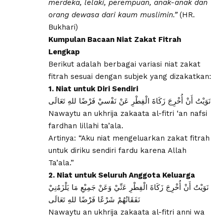
merdeka, lelaki, perempuan, anak-anak dan
orang dewasa dari kaum muslimin.”
(HR.
Bukhari)
Kumpulan Bacaan Niat Zakat Fitrah
Lengkap
Berikut adalah berbagai variasi niat zakat
fitrah sesuai dengan subjek yang dizakatkan:
1. Niat untuk Diri Sendiri
​ﻧَﻮَﻳْﺖُ أَﻥْ أُﺧْﺮِﺝَ ﺯَﻛَﺎﺓَ ﺍﻟْﻔِﻄْﺮِ ﻋَﻦْ ﻧَﻔْسيْ ﻓَﺮْﺿًﺎ ﻟﻠﻪِ ﺗَﻌَﺎﻟَﻰ
Nawaytu an ukhrija zakaata al-fitri ‘an nafsi
fardhan lillahi ta’ala.
Artinya: “Aku niat mengeluarkan zakat fitrah
untuk diriku sendiri fardu karena Allah
Ta’ala.”
2. Niat untuk Seluruh Anggota Keluarga
​ﻧَﻮَﻳْﺖُ ﺃَﻥْ ﺃُﺧْﺮِﺝَ ﺯَﻛَﺎﺓَ ﺍﻟْﻔِﻄْﺮِ ﻋَنِّيْ ﻭَﻋَﻦْ ﺟَﻤِﻴْﻊِ ﻣَﺎ ﻳَﻠْﺰَﻣُنِيْ
ﻧَﻔَﻘَﺎﺗُﻬُﻢْ ﺷَﺮْﻋًﺎ ﻓَﺮْﺿًﺎ ﻟﻠﻪِ ﺗَﻌَﺎﻟَﻰ
Nawaytu an ukhrija zakaata al-fitri anni wa