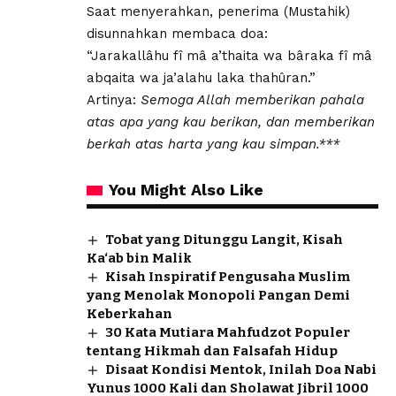
Saat menyerahkan, penerima (Mustahik)
disunnahkan membaca doa:
“Jarakallâhu fî mâ a’thaita wa bâraka fî mâ
abqaita wa ja’alahu laka thahûran.”
Artinya:
Semoga Allah memberikan pahala
atas apa yang kau berikan, dan memberikan
berkah atas harta yang kau simpan.***
You Might Also Like
Tobat yang Ditunggu Langit, Kisah
Ka‘ab bin Malik
Kisah Inspiratif Pengusaha Muslim
yang Menolak Monopoli Pangan Demi
Keberkahan
30 Kata Mutiara Mahfudzot Populer
tentang Hikmah dan Falsafah Hidup
Disaat Kondisi Mentok, Inilah Doa Nabi
Yunus 1000 Kali dan Sholawat Jibril 1000