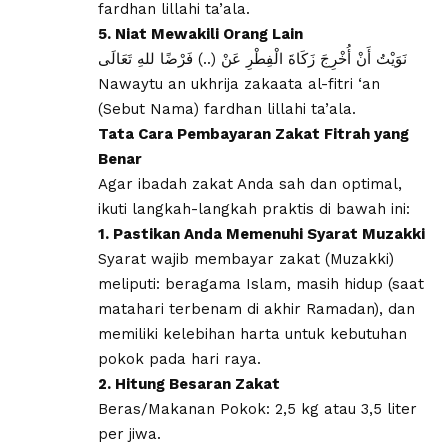
fardhan lillahi ta’ala.
5. Niat Mewakili Orang Lain
​ﻧَﻮَﻳْﺖُ ﺃَﻥْ ﺃُﺧْﺮِﺝَ ﺯَﻛَﺎﺓَ ﺍﻟْﻔِﻄْﺮِ ﻋَﻦْ (..) ﻓَﺮْﺿًﺎ ﻟﻠﻪِ ﺗَﻌَﺎﻟَﻰ
Nawaytu an ukhrija zakaata al-fitri ‘an
(Sebut Nama) fardhan lillahi ta’ala.
Tata Cara Pembayaran Zakat Fitrah yang
Benar
​Agar ibadah zakat Anda sah dan optimal,
ikuti langkah-langkah praktis di bawah ini:
1. Pastikan Anda Memenuhi Syarat Muzakki
​Syarat wajib membayar zakat (Muzakki)
meliputi: beragama Islam, masih hidup (saat
matahari terbenam di akhir Ramadan), dan
memiliki kelebihan harta untuk kebutuhan
pokok pada hari raya.
2. Hitung Besaran Zakat
​Beras/Makanan Pokok: 2,5 kg atau 3,5 liter
per jiwa.