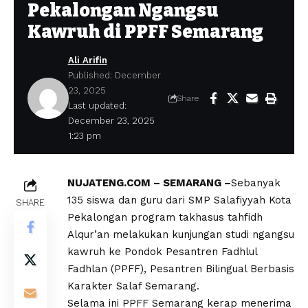
Pekalongan Ngangsu
Kawruh di PPFF Semarang
Ali Arifin
Published: December
23, 2025
Share
Last updated:
December 23, 2025
1:23 pm
NUJATENG.COM – SEMARANG –
Sebanyak
135 siswa dan guru dari SMP Salafiyyah Kota
SHARE
Pekalongan program takhasus tahfidh
Alqur’an melakukan kunjungan studi ngangsu
kawruh ke Pondok Pesantren Fadhlul
Fadhlan (PPFF), Pesantren Bilingual Berbasis
Karakter Salaf Semarang.
Selama ini PPFF Semarang kerap menerima