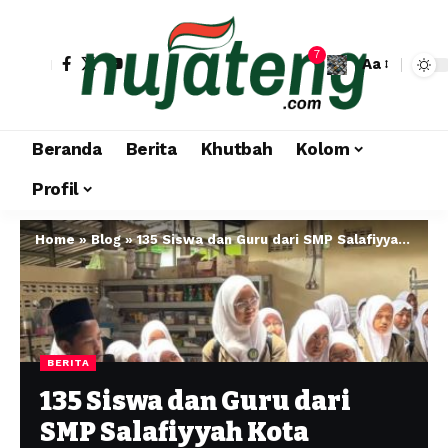
7
Aa
Beranda
Berita
Khutbah
Kolom
Profil
Home
»
Blog
»
135 Siswa dan Guru dari SMP Salafiyyah Kota Pekalongan Ngangsu Kawruh di PPFF Semarang
BERITA
135 Siswa dan Guru dari
SMP Salafiyyah Kota