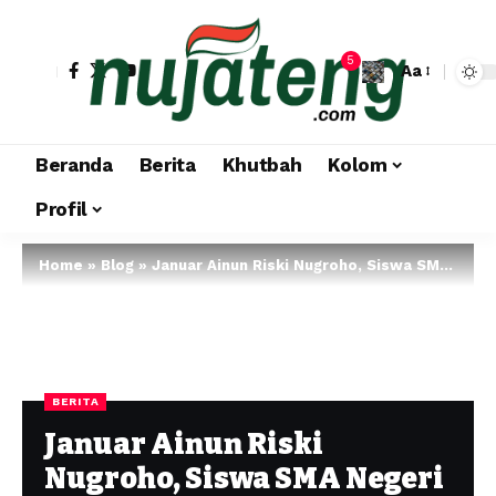
5
Aa
Beranda
Berita
Khutbah
Kolom
Profil
Home
»
Blog
»
Januar Ainun Riski Nugroho, Siswa SMA Negeri 1 Sigaluh yang Berprestasi di Dunia Silat
BERITA
Januar Ainun Riski
Nugroho, Siswa SMA Negeri