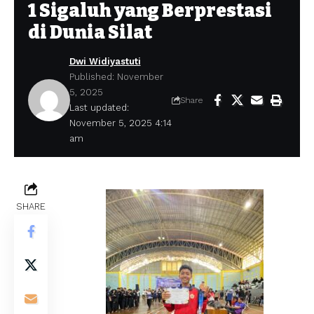
1 Sigaluh yang Berprestasi
di Dunia Silat
Dwi Widiyastuti
Published: November
5, 2025
Share
Last updated:
November 5, 2025 4:14
am
SHARE