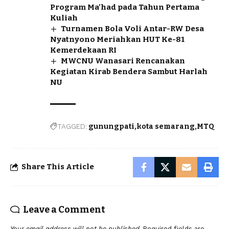
Program Ma’had pada Tahun Pertama
Kuliah
Turnamen Bola Voli Antar-RW Desa
Nyatnyono Meriahkan HUT Ke-81
Kemerdekaan RI
MWCNU Wanasari Rencanakan
Kegiatan Kirab Bendera Sambut Harlah
NU
TAGGED:
gunungpati
kota semarang
MTQ
Share This Article
Leave a Comment
Your email address will not be published.
Required fields are